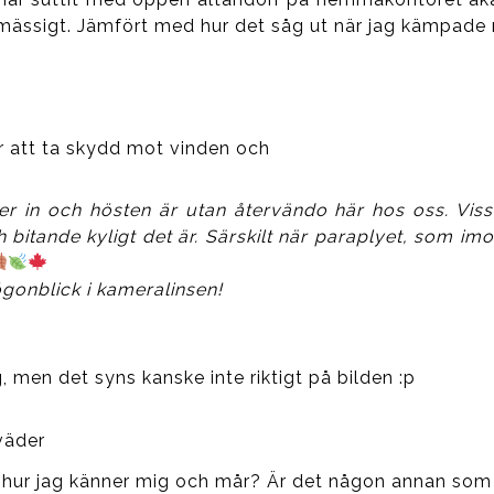
rmässigt. Jämfört med hur det såg ut när jag kämpade 
r att ta skydd mot vinden och
r in och hösten är utan återvändo här hos oss. Visst
bitande kyligt det är. Särskilt när paraplyet, som imo
ögonblick i kameralinsen!
, men det syns kanske inte riktigt på bilden :p
väder
för hur jag känner mig och mår? Är det någon annan som 