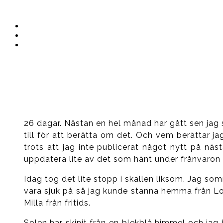
Instagram
Ullrika
Facebook
Ullrika
Instagram
Lolles
26 dagar. Nästan en hel månad har gått sen jag s
till för att berätta om det. Och vem berättar j
trots att jag inte publicerat något nytt på nä
uppdatera lite av det som hänt under frånvaron r
Idag tog det lite stopp i skallen liksom. Jag som
vara sjuk på så jag kunde stanna hemma från Lo
Milla från fritids.
Solen har skinit från en blekblå himmel och jag