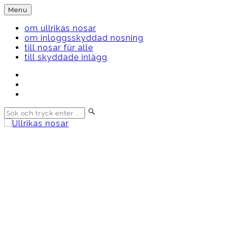
Skip
Menu
to
content
om ullrikas nosar
om inloggsskyddad nosning
till nosar für alle
till skyddade inlägg
Instagram
Ullrika
Facebook
Ullrika
Instagram
Lolles