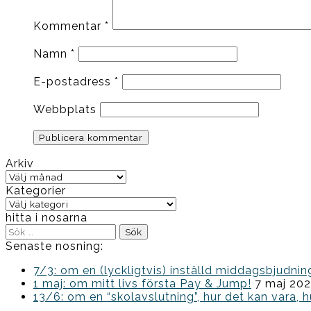
Kommentar
*
Namn
*
E-postadress
*
Webbplats
Arkiv
Arkiv
Kategorier
Kategorier
hitta i nosarna
Sök
efter:
Senaste nosning:
7/3: om en (lyckligtvis) inställd middagsbjud
1 maj: om mitt livs första Pay & Jump!
7 maj 20
13/6: om en “skolavslutning”, hur det kan vara, h