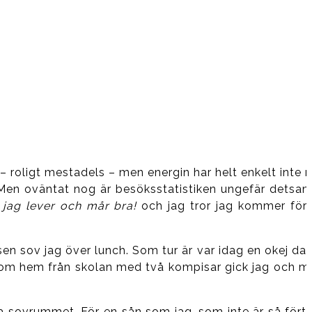
– roligt mestadels – men energin har helt enkelt inte r
g! Men oväntat nog är besöksstatistiken ungefär detsa
 jag lever och mår bra!
och jag tror jag kommer för
sen sov jag över lunch. Som tur är var idag en okej dag
 kom hem från skolan med två kompisar gick jag och m
 sovrummet. För en sån som jag, som inte är så förtju