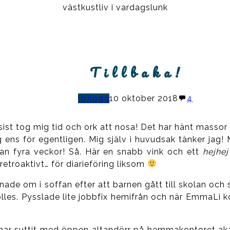
västkustliv i vardagslunk
T i l l b a k a !
(b)logg
10 oktober 2018
4
ist tog mig tid och ork att nosa! Det har hänt massor 
ag ens för egentligen. Mig själv i huvudsak tänker ja
stan fyra veckor! Så. Här en snabb vink och ett
hejhej
etroaktivt… för diarieföring liksom
nade om i soffan efter att barnen gått till skolan och 
lles. Pysslade lite jobbfix hemifrån och när EmmaLi
 har suttit med öppen altandörr på hemmakontoret aka