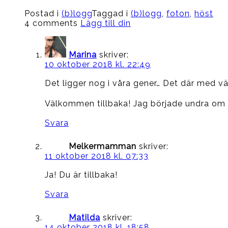
Postad i
(b)logg
Taggad i
(b)logg
,
foton
,
höst
4 comments
Lägg till din
Marina
skriver:
10 oktober 2018 kl. 22:49
Det ligger nog i våra gener… Det där med vä
Välkommen tillbaka! Jag började undra om 
Svara
Melkermamman
skriver:
11 oktober 2018 kl. 07:33
Ja! Du är tillbaka!
Svara
Matilda
skriver:
14 oktober 2018 kl. 18:58