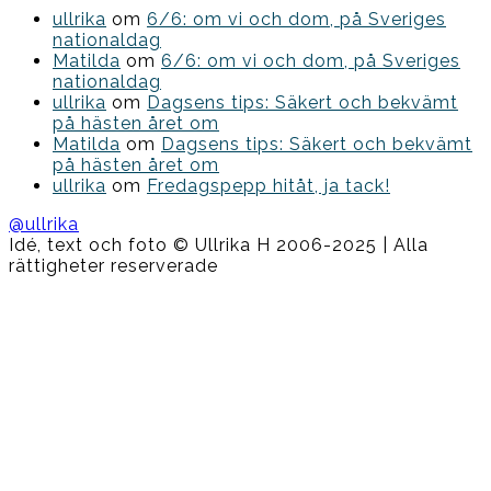
ullrika
om
6/6: om vi och dom, på Sveriges
nationaldag
Matilda
om
6/6: om vi och dom, på Sveriges
nationaldag
ullrika
om
Dagsens tips: Säkert och bekvämt
på hästen året om
Matilda
om
Dagsens tips: Säkert och bekvämt
på hästen året om
ullrika
om
Fredagspepp hitåt, ja tack!
@ullrika
Idé, text och foto © Ullrika H 2006-2025 | Alla
rättigheter reserverade
Boston
Theme
by
FameThemes