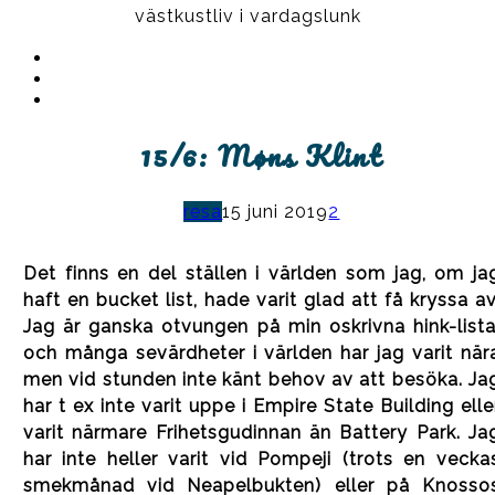
västkustliv i vardagslunk
Instagram
Ullrika
Facebook
Ullrika
Instagram
Lolles
15/6: Møns Klint
resa
15 juni 2019
2
Det finns en del ställen i världen som jag, om ja
haft en bucket list, hade varit glad att få kryssa av
Jag är ganska otvungen på min oskrivna hink-lista
och många sevärdheter i världen har jag varit när
men vid stunden inte känt behov av att besöka. Ja
har t ex inte varit uppe i Empire State Building elle
varit närmare Frihetsgudinnan än Battery Park. Ja
har inte heller varit vid Pompeji (trots en vecka
smekmånad vid Neapelbukten) eller på Knosso