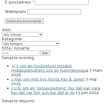
E-postadress
*
Webbplats
Arkiv
Arkiv
Kategorier
Kategorier
hitta i nosarna
Sök
efter:
Senaste nosning:
7/3: om en (lyckligtvis) inställd
middagsbjudning och en hummersoppa
7 mars
2026
1 maj: om mitt livs första Pay & Jump!
7 maj
2025
13/6: om en “skolavslutning”, hur det kan vara,
hur det var förr och hur det är nu
13 juni 2024
Senaste respons: