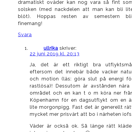
dramatiskt oväder kan nog vara så fint so
solsken (med nackdelen att man kan bli lit
blöt). Hoppas resten av semestern bli
finemang!
Svara
ullrika
skriver:
22 juni 2019 kl. 20:13
Ja, det är ett riktigt bra utflyktsmå
eftersom det innebär både vacker natu
och motion (läs: göra slut på energi fö
rastlösa)! Dessutom är avstånden nära 
området och en kan t o m köra ner frå
Köpenhamn för en dagsutflykt om en ä
lite morgonpigg. Fast det är generellt rät
mycket mer prisvärt att bo i närheten iofs
Väder är också ok. Så länge rätt kläde