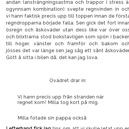
andan (ansträngningsastma och trappor i stress ä
ogynnsam kombination) svepte regnvinden in oc
vi hann faktisk precis upp till toppen innan de först
regndropparna började falla. Sen gick det fort inna
ösregn och åskoväder utan dess like var över os
och blixtrarna stod bokstavligen som spön i backe
till höger, vänster och framför och bakom oc
jösses det var länge sen jag såg ett sånt åskoväder
Gött å sitta i bilen då, det kan jag lova.
Ovädret drar in:
Vi hann precis upp från stranden när
regnet kom! Milla tog kort på mig.
Milla fotade sin pappa också
I efterhand fick jag
tips om att vi skulle letat upp e