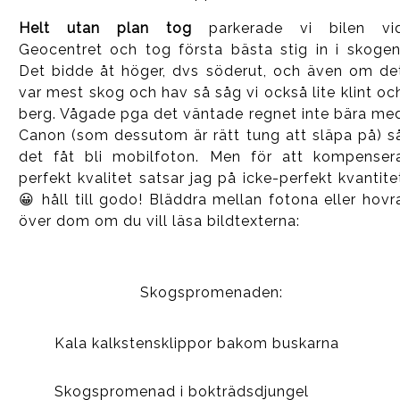
Helt utan plan tog
parkerade vi bilen vi
Geocentret och tog första bästa stig in i skogen
Det bidde åt höger, dvs söderut, och även om de
var mest skog och hav så såg vi också lite klint oc
berg. Vågade pga det väntade regnet inte bära me
Canon (som dessutom är rätt tung att släpa på) s
det fåt bli mobilfoton. Men för att kompenser
perfekt kvalitet satsar jag på icke-perfekt kvantite
😀 håll till godo! Bläddra mellan fotona eller hovr
över dom om du vill läsa bildtexterna:
Skogspromenaden:
Kala kalkstensklippor bakom buskarna
Skogspromenad i bokträdsdjungel