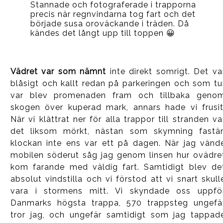
Stannade och fotograferade i trapporna
precis när regnvindarna tog fart och det
började susa oroväckande i träden. Då
kändes det långt upp till toppen 😀
Vädret var som nämnt
inte direkt somrigt. Det va
blåsigt och kallt redan på parkeringen och som tu
var blev promenaden fram och tillbaka geno
skogen över kuperad mark, annars hade vi frusit
När vi klättrat ner för alla trappor till stranden va
det liksom mörkt, nästan som skymning fastä
klockan inte ens var ett på dagen. När jag vänd
mobilen söderut såg jag genom linsen hur ovädre
kom farande med väldig fart. Samtidigt blev de
absolut vindstilla och vi förstod att vi snart skull
vara i stormens mitt. Vi skyndade oss uppfö
Danmarks högsta trappa, 570 trappsteg ungefä
tror jag, och ungefär samtidigt som jag tappad