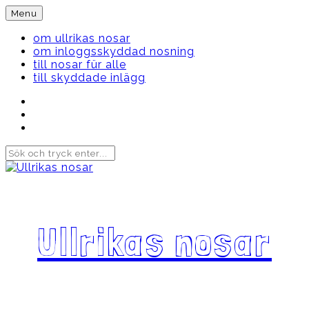
Skip
Menu
to
content
om ullrikas nosar
om inloggsskyddad nosning
till nosar für alle
till skyddade inlägg
Instagram
Ullrika
Facebook
Ullrika
Instagram
Lolles
Ullrikas nosar