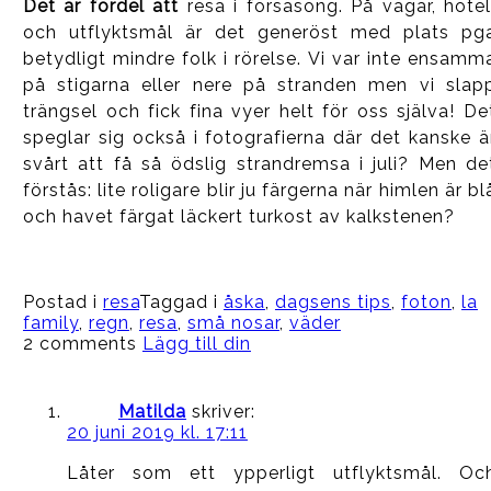
Det är fördel att
resa i försäsong. På vägar, hotel
och utflyktsmål är det generöst med plats pg
betydligt mindre folk i rörelse. Vi var inte ensamm
på stigarna eller nere på stranden men vi slap
trängsel och fick fina vyer helt för oss själva! De
speglar sig också i fotografierna där det kanske ä
svårt att få så ödslig strandremsa i juli? Men de
förstås: lite roligare blir ju färgerna när himlen är bl
och havet färgat läckert turkost av kalkstenen?
Postad i
resa
Taggad i
åska
,
dagsens tips
,
foton
,
la
family
,
regn
,
resa
,
små nosar
,
väder
2 comments
Lägg till din
Matilda
skriver:
20 juni 2019 kl. 17:11
Låter som ett ypperligt utflyktsmål. Oc