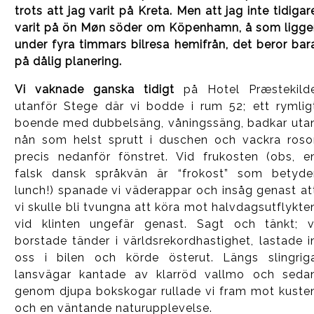
trots att jag varit på Kreta. Men att jag inte tidigar
varit på ön Møn söder om Köpenhamn, å som ligge
under fyra timmars bilresa hemifrån, det beror bar
på dålig planering.
Vi vaknade ganska tidigt
på Hotel Præstekild
utanför Stege där vi bodde i rum 52; ett rymlig
boende med dubbelsäng, våningssäng, badkar uta
nån som helst sprutt i duschen och vackra roso
precis nedanför fönstret. Vid frukosten (obs, e
falsk dansk språkvän är “frokost” som betyde
lunch!) spanade vi väderappar och insåg genast at
vi skulle bli tvungna att köra mot halvdagsutflykte
vid klinten ungefär genast. Sagt och tänkt; v
borstade tänder i världsrekordhastighet, lastade i
oss i bilen och körde österut. Längs slingrig
lansvägar kantade av klarröd vallmo och seda
genom djupa bokskogar rullade vi fram mot kuste
och en väntande naturupplevelse.