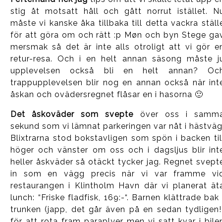
stig åt motsatt håll och gått norrut istället. N
måste vi kanske åka tillbaka till detta vackra ställ
för att göra om och rätt :p Møn och byn Stege ga
mersmak så det är inte alls otroligt att vi gör e
retur-resa. Och i en helt annan säsong måste j
upplevelsen också bli en helt annan? Oc
trappupplevelsen blir nog en annan också när int
åskan och ovädersregnet flåsar en i hasorna 🙂
Det åskoväder som svepte
över oss i samm
sekund som vi lämnat parkeringen var nåt i hästväg
Blixtrarna stod bokstavligen som spön i backen til
höger och vänster om oss och i dagsljus blir int
heller åskväder så otäckt tycker jag. Regnet svept
in som en vägg precis när vi var framme vi
restaurangen i Klintholm Havn där vi planerat ät
lunch: “Friske fladfisk, 169:-“. Barnen klättrade bak 
trunken (japp, det går även på en sedan tydligen!
för att rota fram paraplyer men vi satt kvar i bile