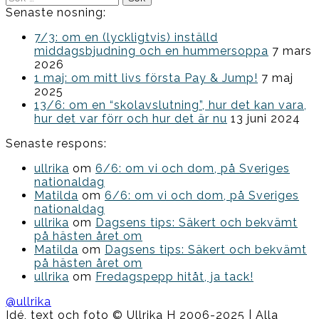
efter:
Senaste nosning:
7/3: om en (lyckligtvis) inställd
middagsbjudning och en hummersoppa
7 mars
2026
1 maj: om mitt livs första Pay & Jump!
7 maj
2025
13/6: om en “skolavslutning”, hur det kan vara,
hur det var förr och hur det är nu
13 juni 2024
Senaste respons:
ullrika
om
6/6: om vi och dom, på Sveriges
nationaldag
Matilda
om
6/6: om vi och dom, på Sveriges
nationaldag
ullrika
om
Dagsens tips: Säkert och bekvämt
på hästen året om
Matilda
om
Dagsens tips: Säkert och bekvämt
på hästen året om
ullrika
om
Fredagspepp hitåt, ja tack!
@ullrika
Idé, text och foto © Ullrika H 2006-2025 | Alla