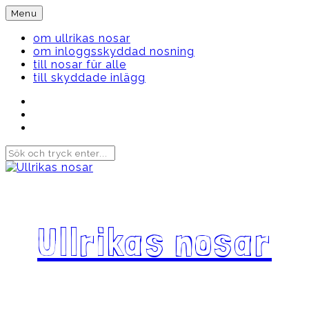
Skip
Menu
to
content
om ullrikas nosar
om inloggsskyddad nosning
till nosar für alle
till skyddade inlägg
Instagram
Ullrika
Facebook
Ullrika
Instagram
Lolles
Ullrikas nosar