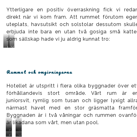
Ytterligare en positiv överraskning fick vi reda
direkt när vi kom fram. Att rummet förutom ege
uteplats, havsutsikt och solstolar dessutom skull
erbjuda inte bara en utan två gosiga små katte
som sällskap hade vi ju aldrig kunnat tro:
Just
Vi
denna
möttes
missen
av
är
en
väldigt
mjuk
sällskaplig
katt
Rummet och omgivningarna
och
redan
hoppar
första
ibland
dagen.
Hotellet är utspritt i flera olika byggnader över et
upp
Vilken
förhållandevis stort område. Vårt rum är e
på
jackpott!
en
juniorsvit, rymlig som tusan och ligger lyxigt allr
av
solstolarna
närmast havet med en stor gräsmatta framför
hos
Byggnaden är i två våningar och rummen ovanfö
oss!
är likadana som vårt, men utan pool.
Förmiddagsdopp
Vårt
i
annex
Eftermiddagsglass
Våra