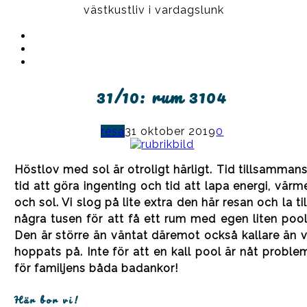
västkustliv i vardagslunk
Instagram
Ullrika
Facebook
Ullrika
Instagram
Lolles
31/10: rum 3104
resa
31 oktober 2019
0
Höstlov med sol är otroligt härligt. Tid tillsammans
tid att göra ingenting och tid att lapa energi, värm
och sol. Vi slog på lite extra den här resan och la til
några tusen för att få ett rum med egen liten pool
Den är större än väntat däremot också kallare än v
hoppats på. Inte för att en kall pool är nåt proble
för familjens båda badankor!
Här bor vi!