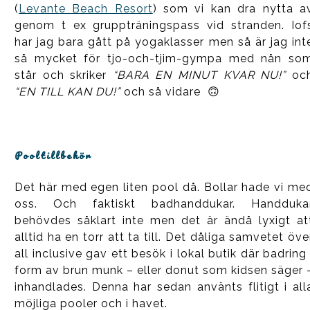
(
Levante Beach Resort
) som vi kan dra nytta a
genom t ex gruppträningspass vid stranden. Iof
har jag bara gått på yogaklasser men så är jag int
så mycket för tjo-och-tjim-gympa med nån so
står och skriker
“BARA EN MINUT KVAR NU!”
oc
“EN TILL KAN DU!”
och så vidare 🙃
Pooltillbehör
Det här med egen liten pool då. Bollar hade vi me
oss. Och faktiskt badhanddukar. Handduka
behövdes såklart inte men det är ändå lyxigt at
alltid ha en torr att ta till. Det dåliga samvetet öve
all inclusive gav ett besök i lokal butik där badring 
form av brun munk – eller donut som kidsen säger 
inhandlades. Denna har sedan använts flitigt i all
möjliga pooler och i havet.