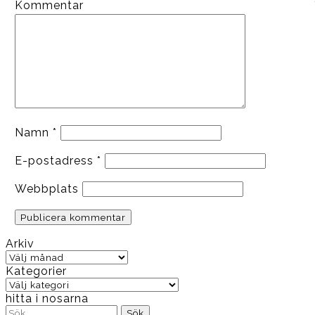
Kommentar
ikväll)
Namn
*
E-postadress
*
Webbplats
Arkiv
Arkiv
Kategorier
Kategorier
hitta i nosarna
Sök