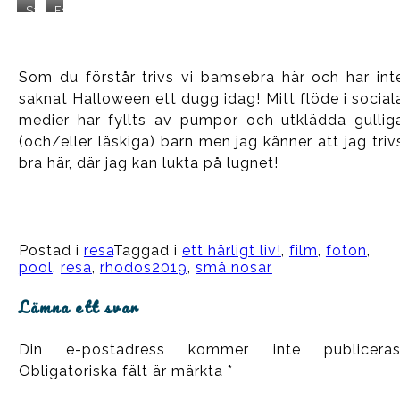
måndags
från
i
grannar
Stigen
Förmiddagsdopp
(kl
havssidan
solnedgång
har
leder
idag
11:30)
igår
(på
vi
ner
(kl
eftermiddag
gräsmattan
sett
till
11:19)
framför
skymta
stranden
Som du förstår trivs vi bamsebra här och har int
vårt
två
och
rum)
gånger.
går
saknat Halloween ett dugg idag! Mitt flöde i social
igår
Dom
precis
kl
utnyttjar
norr
medier har fyllts av pumpor och utklädda gullig
16:31
inte
om
(och/eller läskiga) barn men jag känner att jag triv
direkt
vår
sin
lilla
bra här, där jag kan lukta på lugnet!
uteplats
byggnad
🙂
Och
dom
har
bästa
Postad i
resa
Taggad i
ett härligt liv!
,
film
,
foton
,
poolen
som
pool
,
resa
,
rhodos2019
,
små nosar
ligger
i
Lämna ett svar
sol
längst
av
alla!
Din e-postadress kommer inte publiceras
(foto
Obligatoriska fält är märkta
*
kl
17:16
nu