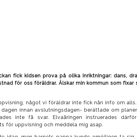
n fick kidsen prova på olika inriktningar: dans, dr
ostnad för oss föräldrar. Älskar min kommun som fixar 
isning, något vi föräldrar inte fick nån info om alls.
len dagen innan avslutningsdagen- berättade om plane
es inte få svar. Elvaåringen instruerades därfö
ats för uppvisning och meddela mig asap.
de idag, men barnets pappa kunde omöjligen ta sig 