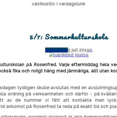
västkustliv i vardagslunk
5/7: Sommarkulturskola
b(arn)logg
5 juli 2019
0
urskolan på Rosenfred. Varje eftermiddag hela vecka
också fika och roligt häng med jämnåriga, allt utan k
sdagen tydligen skulle avslutas med en avslutningsuppv
 hålla ordning på verksamheten och därför – på kväl
ett av de nummer vi fått att kontakta men lyckad
 vid ankomst på Rosenfred ta reda på exakt tid och pl
se gårdagsens nosning) planerat in mig hemmajobban