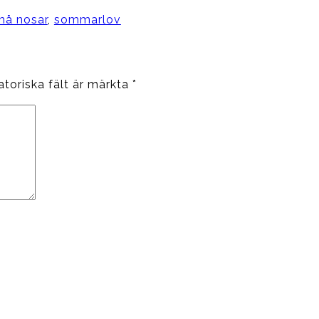
må nosar
,
sommarlov
atoriska fält är märkta
*