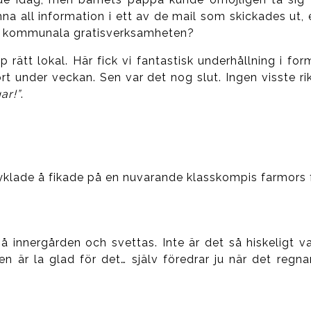
mna all information i ett av de mail som skickades ut, e
den kommunala gratisverksamheten?
 rätt lokal. Här fick vi fantastisk underhållning i for
t under veckan. Sen var det nog slut. Ingen visste rik
ar!”
.
lade å fikade på en nuvarande klasskompis farmors f
å innergården och svettas. Inte är det så hiskeligt v
en är la glad för det… själv föredrar ju när det regna