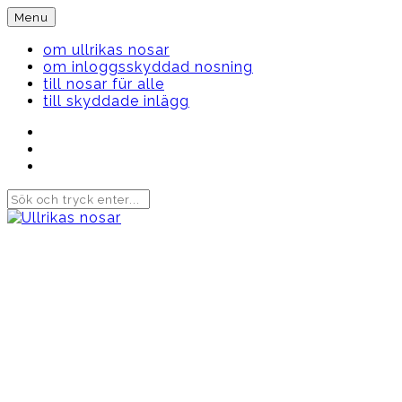
Skip
Menu
to
content
om ullrikas nosar
om inloggsskyddad nosning
till nosar für alle
till skyddade inlägg
Instagram
Ullrika
Facebook
Ullrika
Instagram
Lolles