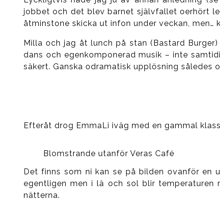
jobbet och det blev barnet självfallet oerhört le
åtminstone skicka ut infon under veckan, men… 
Milla och jag åt lunch på stan (Bastard Burger) 
dans och egenkomponerad musik – inte samtidigt 
säkert. Ganska odramatisk upplösning således o
Efteråt drog EmmaLi iväg med en gammal klassk
Blomstrande utanför Veras Café
Det finns som ni kan se på bilden ovanför en ut
egentligen men i lä och sol blir temperaturen r
nätterna.