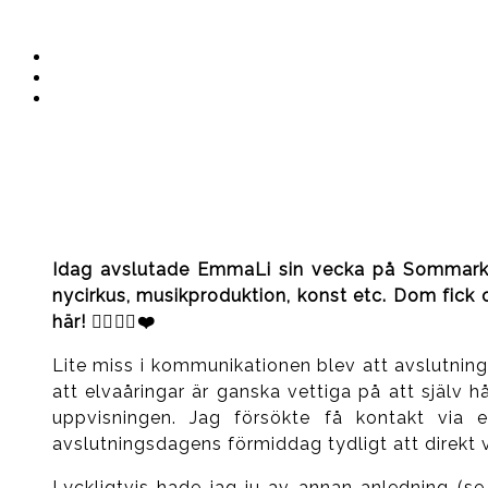
Instagram
Ullrika
Facebook
Ullrika
Instagram
Lolles
Idag avslutade EmmaLi sin vecka på Sommarkult
nycirkus, musikproduktion, konst etc. Dom fick 
här! 👌🏻✌🏻❤️
Lite miss i kommunikationen blev att avslutning
att elvaåringar är ganska vettiga på att själv
uppvisningen. Jag försökte få kontakt via 
avslutningsdagens förmiddag tydligt att direkt
Lyckligtvis hade jag ju av annan anledning (