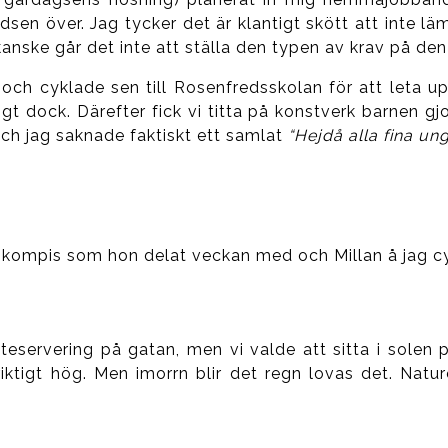
dsen över. Jag tycker det är klantigt skött att inte lä
kanske går det inte att ställa den typen av krav på 
och cyklade sen till Rosenfredsskolan för att leta upp
dock. Därefter fick vi titta på konstverk barnen gjor
ch jag saknade faktiskt ett samlat
“Hejdå alla fina ung
ompis som hon delat veckan med och Millan å jag cyk
eservering på gatan, men vi valde att sitta i solen p
iktigt hög. Men imorrn blir det regn lovas det. Natur