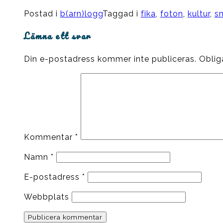
Postad i
b(arn)logg
Taggad i
fika
,
foton
,
kultur
,
s
Lämna ett svar
Din e-postadress kommer inte publiceras.
Oblig
Kommentar
*
Namn
*
E-postadress
*
Webbplats