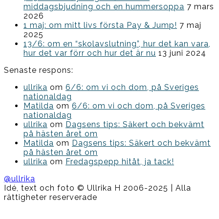
middagsbjudning och en hummersoppa
7 mars
2026
1 maj: om mitt livs första Pay & Jump!
7 maj
2025
13/6: om en “skolavslutning”, hur det kan vara,
hur det var förr och hur det är nu
13 juni 2024
Senaste respons:
ullrika
om
6/6: om vi och dom, på Sveriges
nationaldag
Matilda
om
6/6: om vi och dom, på Sveriges
nationaldag
ullrika
om
Dagsens tips: Säkert och bekvämt
på hästen året om
Matilda
om
Dagsens tips: Säkert och bekvämt
på hästen året om
ullrika
om
Fredagspepp hitåt, ja tack!
@ullrika
Idé, text och foto © Ullrika H 2006-2025 | Alla
rättigheter reserverade
Boston
Theme