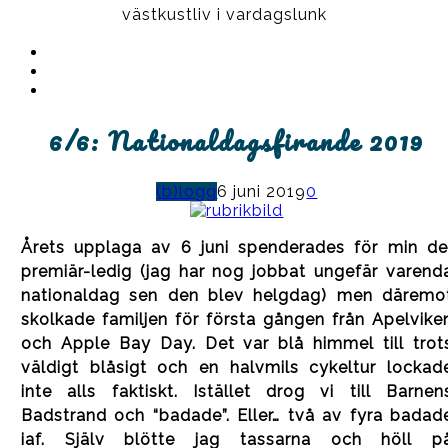
västkustliv i vardagslunk
Instagram
Ullrika
Facebook
Ullrika
Instagram
Lolles
6/6: Nationaldagsfirande 2019
(b)logg
6 juni 2019
0
Årets upplaga av 6 juni spenderades för min de
premiär-ledig (jag har nog jobbat ungefär varend
nationaldag sen den blev helgdag) men däremo
skolkade familjen för första gången från Apelvike
och Apple Bay Day. Det var blå himmel till trot
väldigt blåsigt och en halvmils cykeltur lockad
inte alls faktiskt. Istället drog vi till Barnen
Badstrand och “badade”. Eller… två av fyra badad
iaf. Själv blötte jag tassarna och höll p