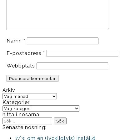
Namn
*
E-postadress
*
Webbplats
Arkiv
Arkiv
Kategorier
Kategorier
hitta i nosarna
Sök
efter:
Senaste nosning:
7/3: om en (lyckligtvis) inställd