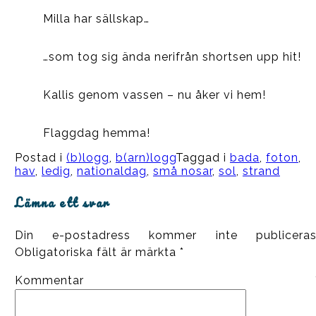
Milla har sällskap…
…som tog sig ända nerifrån shortsen upp hit!
Kallis genom vassen – nu åker vi hem!
Flaggdag hemma!
Postad i
(b)logg
,
b(arn)logg
Taggad i
bada
,
foton
,
hav
,
ledig
,
nationaldag
,
små nosar
,
sol
,
strand
Lämna ett svar
Din e-postadress kommer inte publiceras
Obligatoriska fält är märkta
*
Kommentar