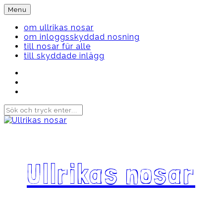
Skip
Menu
to
content
om ullrikas nosar
om inloggsskyddad nosning
till nosar für alle
till skyddade inlägg
Instagram
Ullrika
Facebook
Ullrika
Instagram
Lolles
Ullrikas nosar