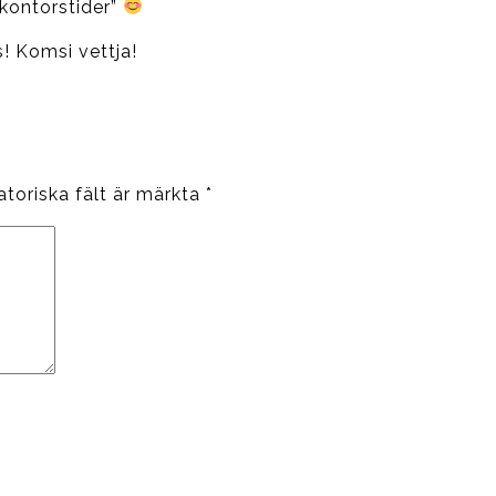
”kontorstider”
! Komsi vettja!
atoriska fält är märkta
*