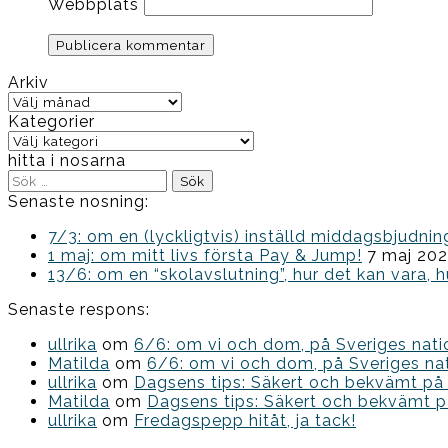
Webbplats
Arkiv
Arkiv
Kategorier
Kategorier
hitta i nosarna
Sök
efter:
Senaste nosning:
7/3: om en (lyckligtvis) inställd middagsbjud
1 maj: om mitt livs första Pay & Jump!
7 maj 20
13/6: om en “skolavslutning”, hur det kan vara, h
Senaste respons:
ullrika
om
6/6: om vi och dom, på Sveriges nat
Matilda
om
6/6: om vi och dom, på Sveriges na
ullrika
om
Dagsens tips: Säkert och bekvämt på
Matilda
om
Dagsens tips: Säkert och bekvämt p
ullrika
om
Fredagspepp hitåt, ja tack!