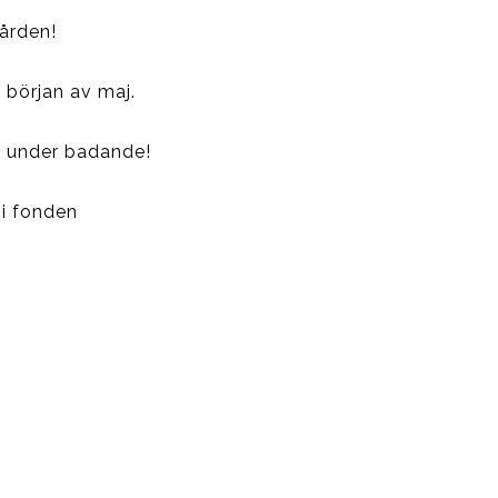
gården!
 början av maj.
ar under badande!
i fonden