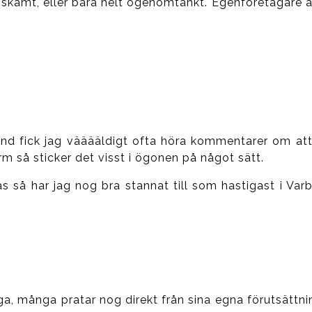
ll skämt, eller bara helt ogenomtänkt. Egenföretagare ä
and fick jag vääääldigt ofta höra kommentarer om att
orm så sticker det visst i ögonen på något sätt.
kås så har jag nog bra stannat till som hastigast i Varb
kiga, många pratar nog direkt från sina egna förutsättni