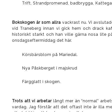
Trift, Strandpromenad, badbrygga, Kattegat
Bokskogen är som allra
vackrast nu. Vi avsluta
vid Traneberg innan vi gick hem och drack kaff
historiskt starkt och han ville gärna nosa lite
onsdagseftermiddag det här.
Körsbärsblom på Mariedal.
Nya Påskberget i majskrud
Färgglatt i skogen.
Trots att vi arbetar
långt mer än “normal” arbets
vardag. Jag förstår att det oftast inte är illa