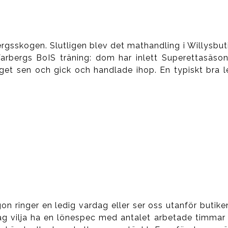
gsskogen. Slutligen blev det mathandling i Willysbut
 Varbergs BoIS träning: dom har inlett Superettasäso
rget sen och gick och handlade ihop. En typiskt bra l
on ringer en ledig vardag eller ser oss utanför butike
e jag vilja ha en lönespec med antalet arbetade timmar