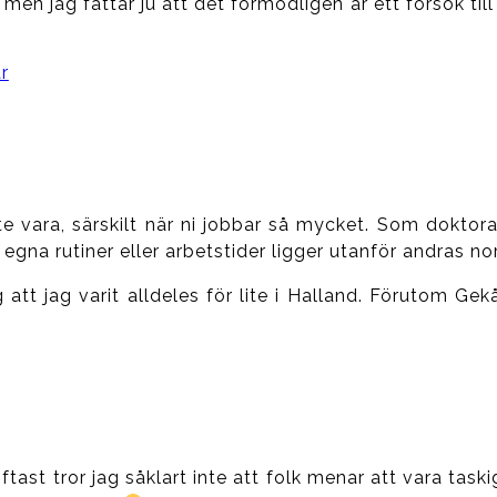
 men jag fattar ju att det förmodligen är ett försök ti
r
 vara, särskilt när ni jobbar så mycket. Som doktor
s egna rutiner eller arbetstider ligger utanför andras n
g att jag varit alldeles för lite i Halland. Förutom Ge
oftast tror jag såklart inte att folk menar att vara tas