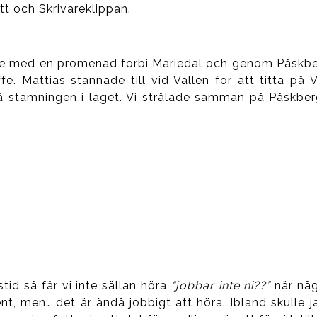
t och Skrivareklippan.
de med en promenad förbi Mariedal och genom Påskber
e. Mattias stannade till vid Vallen för att titta på
 på stämningen i laget. Vi strålade samman på Påskbe
tid så får vi inte sällan höra
“jobbar inte ni??”
när någ
 ment, men… det är ändå jobbigt att höra. Ibland skull