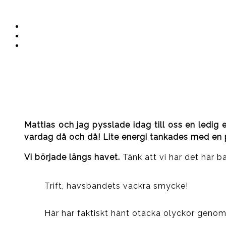
Instagram
Ullrika
Facebook
Ullrika
Instagram
Lolles
Mattias och jag pysslade idag till oss en ledig 
vardag då och då! Lite energi tankades med en p
Vi började längs havet.
Tänk att vi har det här ba
Trift, havsbandets vackra smycke!
Här har faktiskt hänt otäcka olyckor geno