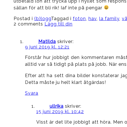
utbetald lön att trycka upp i nyllet som respons
sällan för att bli rik! Iaf inte på pengar
Postad i
(b)logg
Taggad i
foton
,
hav
,
la family
,
vå
2 comments
Lägg till din
Matilda
skriver:
9 juni 2019 kl. 12:21
Förstår hur jobbigt den kommentaren måste
alltid var så tidigt på plats på jobb. När en
Efter att ha sett dina bilder konstaterar ja
Detta måste ju helt klart åtgärdas!
Svara
ullrika
skriver:
15 juni 2019 kl. 10:42
Visst är det lite jobbigt att höra. Men 