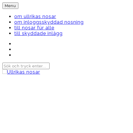
Skip
Menu
to
content
om ullrikas nosar
om inloggsskyddad nosning
till nosar für alle
till skyddade inlägg
Instagram
Ullrika
Facebook
Ullrika
Instagram
Lolles