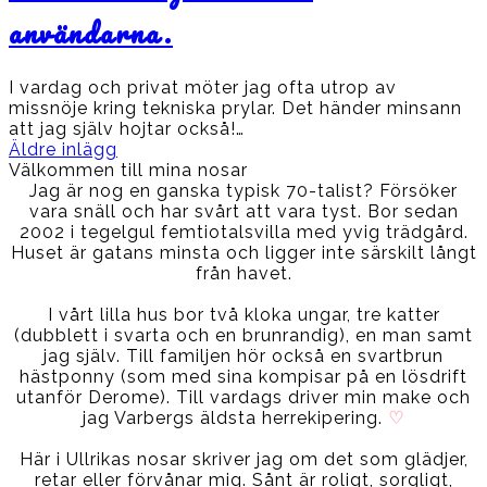
användarna.
I vardag och privat möter jag ofta utrop av
missnöje kring tekniska prylar. Det händer minsann
att jag själv hojtar också!…
Inläggsnavigering
Äldre inlägg
Välkommen till mina nosar
Jag är nog en ganska typisk 70-talist? Försöker
vara snäll och har svårt att vara tyst. Bor sedan
2002 i tegelgul femtiotalsvilla med yvig trädgård.
Huset är gatans minsta och ligger inte särskilt långt
från havet.
I vårt lilla hus bor två kloka ungar, tre katter
(dubblett i svarta och en brunrandig), en man samt
jag själv. Till familjen hör också en svartbrun
hästponny (som med sina kompisar på en lösdrift
utanför Derome). Till vardags driver min make och
jag Varbergs äldsta herrekipering.
♡
Här i Ullrikas nosar skriver jag om det som glädjer,
retar eller förvånar mig. Sånt är roligt, sorgligt,