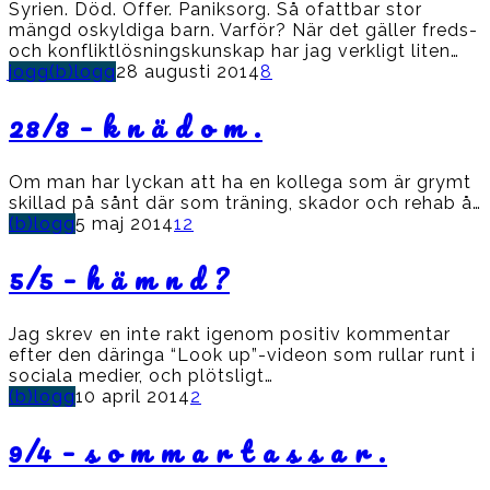
Syrien. Död. Offer. Paniksorg. Så ofattbar stor
mängd oskyldiga barn. Varför? När det gäller freds-
och konfliktlösningskunskap har jag verkligt liten…
jogg(b)logg
28 augusti 2014
8
28/8 – k n ä d o m .
Om man har lyckan att ha en kollega som är grymt
skillad på sånt där som träning, skador och rehab å…
(b)logg
5 maj 2014
12
5/5 – h ä m n d ?
Jag skrev en inte rakt igenom positiv kommentar
efter den däringa “Look up”-videon som rullar runt i
sociala medier, och plötsligt…
(b)logg
10 april 2014
2
9/4 – s o m m a r t a s s a r .