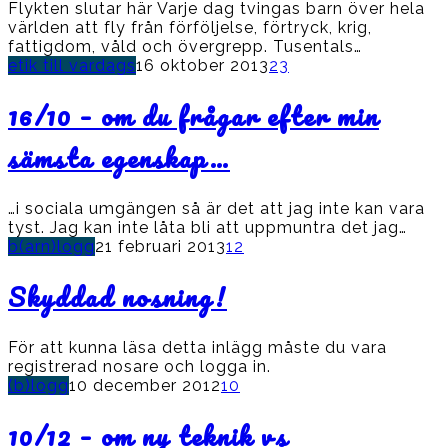
Flykten slutar här Varje dag tvingas barn över hela
världen att fly från förföljelse, förtryck, krig,
fattigdom, våld och övergrepp. Tusentals…
etik till vardags
16 oktober 2013
23
16/10 – om du frågar efter min
sämsta egenskap…
…i sociala umgängen så är det att jag inte kan vara
tyst. Jag kan inte låta bli att uppmuntra det jag…
b(arn)logg
21 februari 2013
12
Skyddad nosning!
För att kunna läsa detta inlägg måste du vara
registrerad nosare och logga in.
(b)logg
10 december 2012
10
10/12 – om ny teknik vs