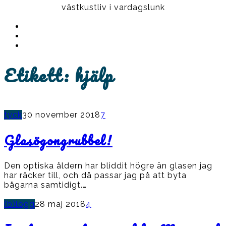
västkustliv i vardagslunk
Instagram
Ullrika
Facebook
Ullrika
Instagram
Lolles
Etikett:
hjälp
tyck
30 november 2018
7
Glasögongrubbel!
Den optiska åldern har bliddit högre än glasen jag
har räcker till, och då passar jag på att byta
bågarna samtidigt.…
(b)logg
28 maj 2018
4