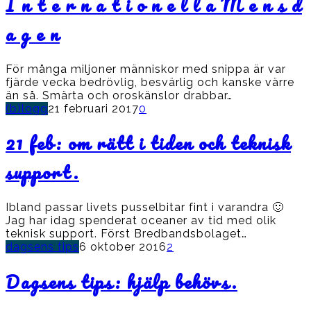
I n t e r n a t i o n e l l a M e n s d
a g e n
För många miljoner människor med snippa är var
fjärde vecka bedrövlig, besvärlig och kanske värre
än så. Smärta och oroskänslor drabbar…
(b)logg
21 februari 2017
0
21 feb: om rätt i tiden och teknisk
support.
Ibland passar livets pusselbitar fint i varandra 🙂
Jag har idag spenderat oceaner av tid med olik
teknisk support. Först Bredbandsbolaget…
dagsens tips
6 oktober 2016
2
Dagsens tips: hjälp behövs.