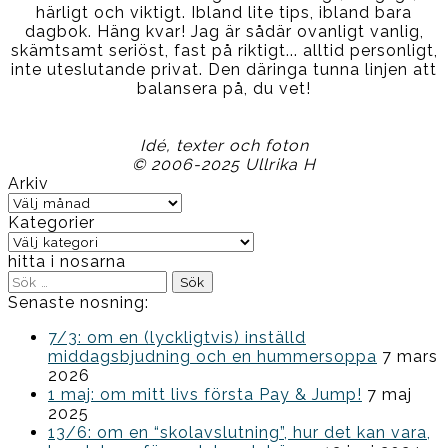
härligt och viktigt. Ibland lite tips, ibland bara
dagbok. Häng kvar! Jag är sådär ovanligt vanlig,
skämtsamt seriöst, fast på riktigt... alltid personligt,
inte uteslutande privat. Den däringa tunna linjen att
balansera på, du vet!
Idé, texter och foton
© 2006-2025 Ullrika H
Arkiv
Arkiv
Kategorier
Kategorier
hitta i nosarna
Sök
efter:
Senaste nosning:
7/3: om en (lyckligtvis) inställd
middagsbjudning och en hummersoppa
7 mars
2026
1 maj: om mitt livs första Pay & Jump!
7 maj
2025
13/6: om en “skolavslutning”, hur det kan vara,