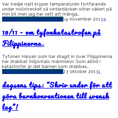
Var tredje natt kryper temperaturen fortfarande
under nollstrecket så vinterdäcken sitter säkert på
min bil men jag har sett att många…
"bloggare för varenda unge"
19 november 2013
4
19/11 – om tyfonkatastrofen på
Filippinerna.
Tyfonen Haiyan som har dragit in över Filippinerna
har drabbat miljontals människor. Som alltid i
katastrofer är det barnen som drabbas…
"bloggare för varenda unge"
23 oktober 2013
1
dagsens tips: “Skriv under för att
göra barnkonventionen till svensk
lag”!