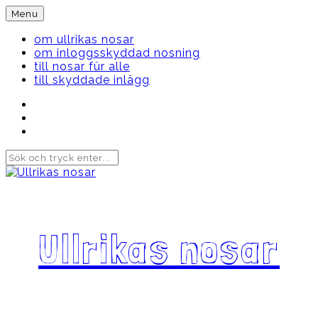
Skip
Menu
to
content
om ullrikas nosar
om inloggsskyddad nosning
till nosar für alle
till skyddade inlägg
Instagram
Ullrika
Facebook
Ullrika
Instagram
Lolles
Ullrikas nosar