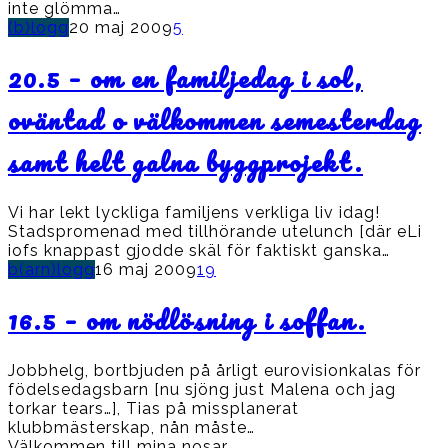
inte glömma…
(b)logg
20 maj 2009
5
20.5 – om en familjedag i sol,
oväntad o välkommen semesterdag
samt helt galna byggprojekt.
Vi har lekt lyckliga familjens verkliga liv idag!
Stadspromenad med tillhörande utelunch [där eLi
iofs knappast gjodde skäl för faktiskt ganska…
b(arn)logg
16 maj 2009
19
16.5 – om nödlösning i soffan.
Jobbhelg, bortbjuden på årligt eurovisionkalas för
födelsedagsbarn [nu sjöng just Malena och jag
torkar tears…], Tias på missplanerat
klubbmästerskap, nån måste…
Välkommen till mina nosar