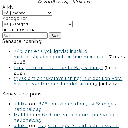
© 2006-2025 Ullrika H
Arkiv
Arkiv
Kategorier
Kategorier
hitta i nosarna
Sök
efter:
Senaste nosning:
7/3: om en (lyckligtvis) inställd
middagsbjudning och en hummersoppa
7 mars
2026
1 maj: om mitt livs första Pay & Jump!
7 maj
2025
13/6: om en “skolavslutning”, hur det kan vara,
hur det var förr och hur det är nu
13 juni 2024
Senaste respons:
ullrika
om
6/6: om vi och dom, på Sveriges
nationaldag
Matilda
om
6/6: om vi och dom, på Sveriges
nationaldag
ullrika
om
Dagsens tips: Säkert och bekvämt