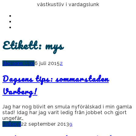
västkustliv i vardagslunk
Instagram
Ullrika
Facebook
Ullrika
Instagram
Lolles
Etikett:
mys
dagsens tips
6 juli 2015
2
Dagsens tips: sommarstaden
Varberg!
Jag har nog blivit en smula nyförälskad i min gamla
stad! Idag har jag varit ledig från jobbet och gjort
ungefär…
(b)logg
22 september 2013
9