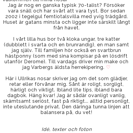
Jag är nog en ganska typisk 70-talist? Försöker
vara snäll och har svårt att vara tyst. Bor sedan
2002 i tegelgul femtiotalsvilla med yvig trädgård.
Huset är gatans minsta och ligger inte särskilt långt
från havet.
I vårt lilla hus bor två kloka ungar, tre katter
(dubblett i svarta och en brunrandig), en man samt
jag själv. Till familjen hör också en svartbrun
hästponny (som med sina kompisar på en lösdrift
utanför Derome). Till vardags driver min make och
jag Varbergs äldsta herrekipering.
♡
Här i Ullrikas nosar skriver jag om det som glädjer,
retar eller förvånar mig. Sånt är roligt, sorgligt,
härligt och viktigt. Ibland lite tips, ibland bara
dagbok. Häng kvar! Jag är sådär ovanligt vanlig,
skämtsamt seriöst, fast på riktigt... alltid personligt,
inte uteslutande privat. Den däringa tunna linjen att
balansera på, du vet!
Idé, texter och foton