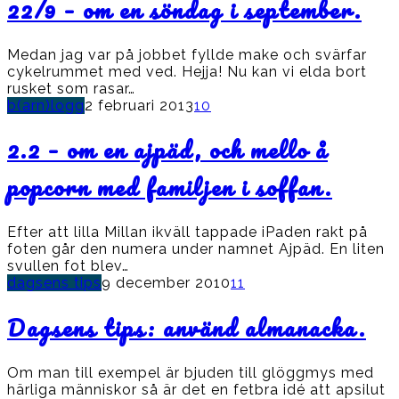
22/9 – om en söndag i september.
Medan jag var på jobbet fyllde make och svärfar
cykelrummet med ved. Hejja! Nu kan vi elda bort
rusket som rasar…
b(arn)logg
2 februari 2013
10
2.2 – om en ajpäd, och mello å
popcorn med familjen i soffan.
Efter att lilla Millan ikväll tappade iPaden rakt på
foten går den numera under namnet Ajpäd. En liten
svullen fot blev…
dagsens tips
9 december 2010
11
Dagsens tips: använd almanacka.
Om man till exempel är bjuden till glöggmys med
härliga människor så är det en fetbra idé att apsilut