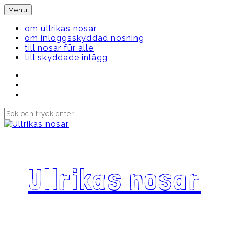
Skip
Menu
to
content
om ullrikas nosar
om inloggsskyddad nosning
till nosar für alle
till skyddade inlägg
Instagram
Ullrika
Facebook
Ullrika
Instagram
Lolles
Ullrikas nosar