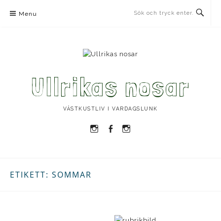
Skip
Menu
to
content
Ullrikas nosar
VÄSTKUSTLIV I VARDAGSLUNK
Instagram
Facebook
Instagram
Ullrika
Ullrika
Lolles
ETIKETT:
SOMMAR