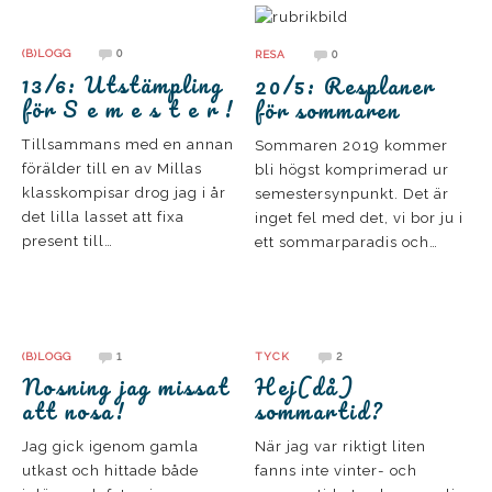
0
0
(B)LOGG
RESA
13/6: Utstämpling
20/5: Resplaner
för S e m e s t e r !
för sommaren
Tillsammans med en annan
Sommaren 2019 kommer
förälder till en av Millas
bli högst komprimerad ur
klasskompisar drog jag i år
semestersynpunkt. Det är
det lilla lasset att fixa
inget fel med det, vi bor ju i
present till…
ett sommarparadis och…
1
2
(B)LOGG
TYCK
Nosning jag missat
Hej(då)
att nosa!
sommartid?
Jag gick igenom gamla
När jag var riktigt liten
utkast och hittade både
fanns inte vinter- och