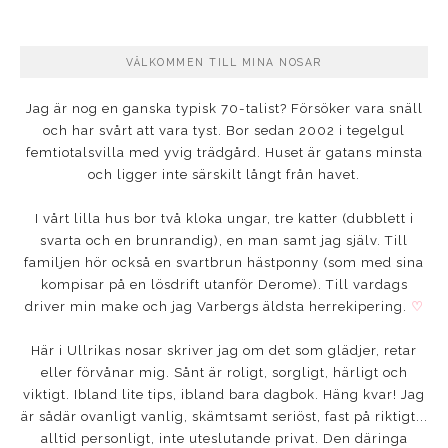
VÄLKOMMEN TILL MINA NOSAR
Jag är nog en ganska typisk 70-talist? Försöker vara snäll
och har svårt att vara tyst. Bor sedan 2002 i tegelgul
femtiotalsvilla med yvig trädgård. Huset är gatans minsta
och ligger inte särskilt långt från havet.
I vårt lilla hus bor två kloka ungar, tre katter (dubblett i
svarta och en brunrandig), en man samt jag själv. Till
familjen hör också en svartbrun hästponny (som med sina
kompisar på en lösdrift utanför Derome). Till vardags
driver min make och jag Varbergs äldsta herrekipering.
♡
Här i Ullrikas nosar skriver jag om det som glädjer, retar
eller förvånar mig. Sånt är roligt, sorgligt, härligt och
viktigt. Ibland lite tips, ibland bara dagbok. Häng kvar! Jag
är sådär ovanligt vanlig, skämtsamt seriöst, fast på riktigt...
alltid personligt, inte uteslutande privat. Den däringa