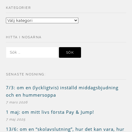
KATEGORIER
Kategorier
HITTA I NOSARNA
Sök
efter:
SENASTE NOSNING:
7/3: om en (lyckligtvis) inställd middagsbjudning
och en hummersoppa
7 mars 2026
1 maj: om mitt livs första Pay & Jump!
7 maj 2025
13/6: om en “skolavslutning”, hur det kan vara, hur