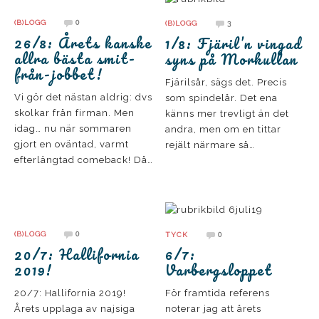
0
3
(B)LOGG
(B)LOGG
26/8: Årets kanske
1/8: Fjäril’n vingad
allra bästa smit-
syns på Morkullan
från-jobbet!
Fjärilsår, sägs det. Precis
Vi gör det nästan aldrig: dvs
som spindelår. Det ena
skolkar från firman. Men
känns mer trevligt än det
idag… nu när sommaren
andra, men om en tittar
gjort en oväntad, varmt
rejält närmare så…
efterlängtad comeback! Då…
0
0
(B)LOGG
TYCK
20/7: Hallifornia
6/7:
2019!
Varbergsloppet
20/7: Hallifornia 2019!
För framtida referens
Årets upplaga av najsiga
noterar jag att årets