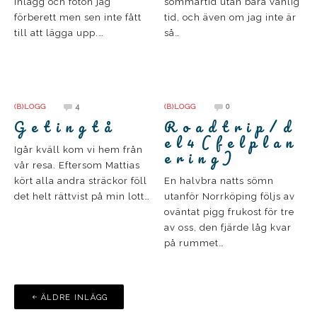
inlägg och foton jag
sommartid utan bara vanlig
förberett men sen inte fått
tid, och även om jag inte är
till att lägga upp.…
så…
4
0
(B)LOGG
(B)LOGG
G e t i n g t å
R o a d t r i p / d
e l 4 ( f e l p l a n
Igår kväll kom vi hem från
e r i n g )
vår resa. Eftersom Mattias
kört alla andra sträckor föll
En halvbra natts sömn
det helt rättvist på min lott…
utanför Norrköping följs av
oväntat pigg frukost för tre
av oss, den fjärde låg kvar
på rummet…
Inläggsnavigering
ÄLDRE INLÄGG