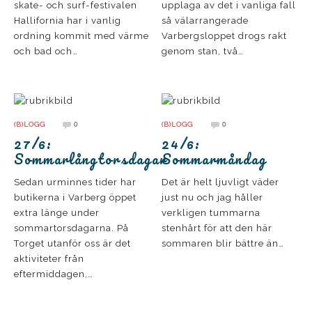
skate- och surf-festivalen
upplaga av det i vanliga fall
Hallifornia har i vanlig
så välarrangerade
ordning kommit med värme
Varbergsloppet drogs rakt
och bad och…
genom stan, två…
0
0
(B)LOGG
(B)LOGG
27/6:
24/6:
Sommarlångtorsdagar
Sommarmåndag
Sedan urminnes tider har
Det är helt ljuvligt väder
butikerna i Varberg öppet
just nu och jag håller
extra länge under
verkligen tummarna
sommartorsdagarna. På
stenhårt för att den här
Torget utanför oss är det
sommaren blir bättre än…
aktiviteter från
eftermiddagen,…