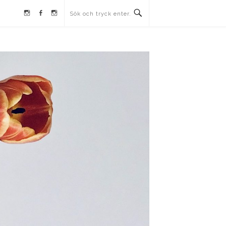
Instagram
Facebook
Instagram
Ullrika
Ullrika
Lolles