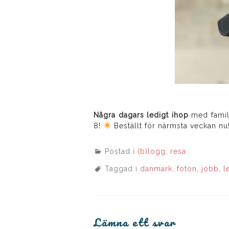
Några dagars ledigt ihop
med familj
8!
Beställt för närmsta veckan nu
Postad i
(b)logg
,
resa
Taggad i
danmark
,
foton
,
jobb
,
l
Lämna ett svar