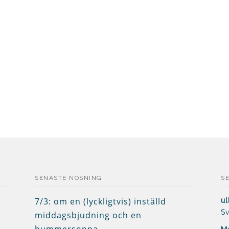
SENASTE NOSNING:
S
7/3: om en (lyckligtvis) inställd
ul
Sv
middagsbjudning och en
hummersoppa