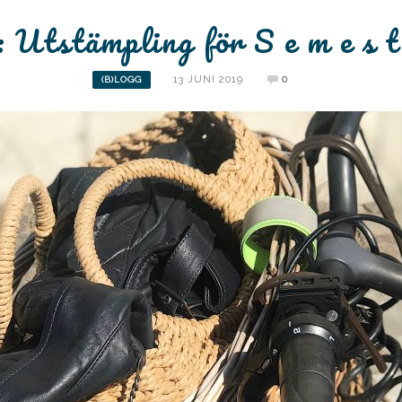
: Utstämpling för S e m e s t 
13 JUNI 2019
0
(B)LOGG