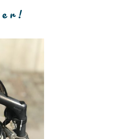
e r !