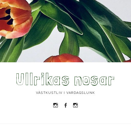
Ullrikas nosar
VÄSTKUSTLIV I VARDAGSLUNK
Instagram
Facebook
Instagram
Ullrika
Ullrika
Lolles