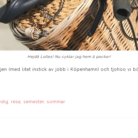
Hejdå Lolles! Nu cyklar jag hem å packar!
en (med litet instick av jobb i Köpenhamn) och tjohoo vi b
!
edig
,
resa
,
semester
,
sommar