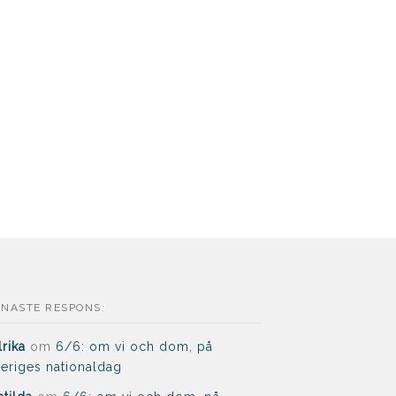
ENASTE RESPONS:
lrika
om
6/6: om vi och dom, på
eriges nationaldag