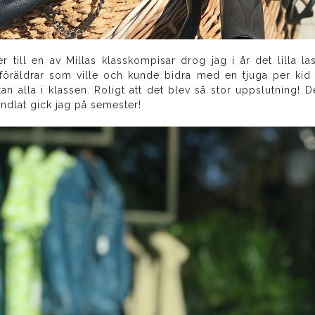
er till en av Millas klasskompisar drog jag i år det lilla la
 föräldrar som ville och kunde bidra med en tjuga per kid
stan alla i klassen. Roligt att det blev så stor uppslutning! 
andlat gick jag på semester!