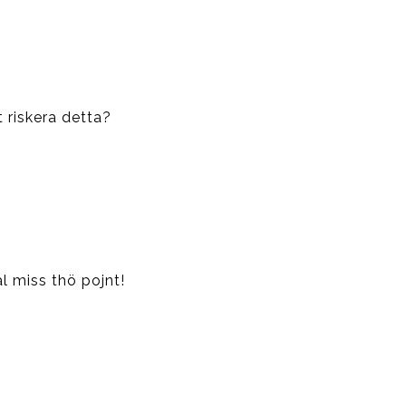
t riskera detta?
l miss thö pojnt!