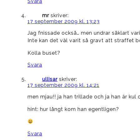
Svara
mr
skriver:
17 september 2009 kl. 13:23
Jag fnissade också… men undrar såklart var
Inte kan det väl varit så gravt att straffet 
Kolla buset?
Svara
ullisar
skriver:
17 september 2009 kl. 14:21
men mjau!! ja han trillade och ja han är kul
hint: hur långt kom han egentligen?
Svara