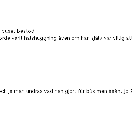
i buset bestod!
borde varit halshuggning även om han själv var villig at
 och ja man undras vad han gjort für bûs men åååh… jo å