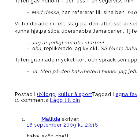
Tjifen gav honom – och oss – en segerviss min.
–
Med dessa
, han refererar till sina ben,
had
Vi funderade nu ett slag på den atletiskt apse
kunna hjälpa slipa übersnabbe Jamaicanen. Tjifen
–
Jag är jefligt snabb i starten!
–
Aha
, replikerade jag kvickt.
Så första hal
Tjifen grunnade mycket kort och sprack sen upp 
–
Ja. Men på den halvmetern hinner jag jefli
Postad i
(b)logg
,
kultur å sport
Taggad i
egna fav
11 comments
Lägg till din
Matilda
skriver:
16 september 2009 kl. 23:16
haha, skön chef!