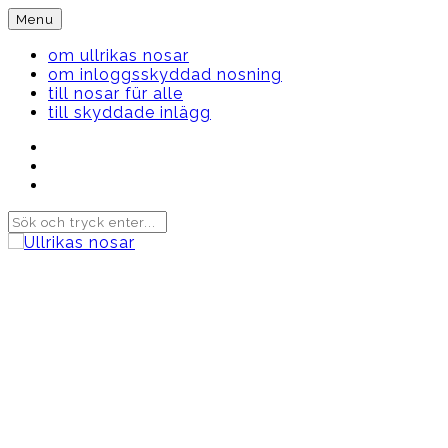
Skip
Menu
to
content
om ullrikas nosar
om inloggsskyddad nosning
till nosar für alle
till skyddade inlägg
Instagram
Ullrika
Facebook
Ullrika
Instagram
Lolles