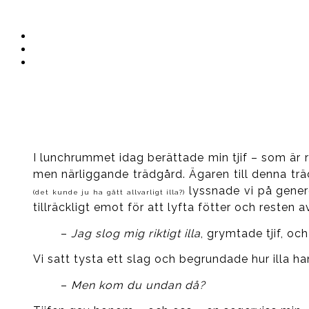
Instagram
Ullrika
Facebook
Ullrika
Instagram
Lolles
I lunchrummet idag berättade min tjif – som är
men närliggande trädgård. Ägaren till denna tr
lyssnade vi på generö
(det kunde ju ha gått allvarligt illa?)
tillräckligt emot för att lyfta fötter och resten 
–
Jag slog mig riktigt illa
, grymtade tjif, oc
Vi satt tysta ett slag och begrundade hur illa h
–
Men kom du undan då?