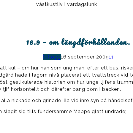
västkustliv i vardagslunk
16.9 – om längdförhållanden.
(b)logg
16 september 2009
11
 rätt kul – om hur han som ung man, efter ett bus, r
ädgård hade i lagom nivå placerat ett tvättstreck vid
st gestikulerade historien om hur unge tjifens trumm
av tjif horisontellt och därefter pang bom i backen.
h alla nickade och grinade illa vid inre syn på händelse
an slagit sig tills fundersamme Mappe glatt undrade;