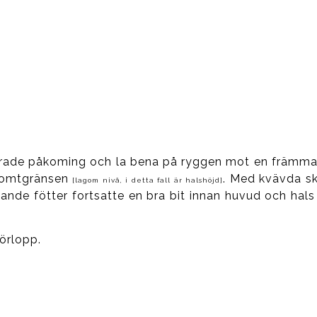
iskerade påkoming och la bena på ryggen mot en främm
 tomtgränsen
. Med kvävda sk
[lagom nivå, i detta fall är halshöjd]
ande fötter fortsatte en bra bit innan huvud och hals
förlopp.