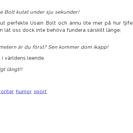
e Bolt kutat under sju sekunder!
lut perfekte Usain Bolt och ännu lite mer på hur tji
 lät oss dock inte behöva fundera särskilt länge;
vmetern är du först? Sen kommer dom ikapp!
i världens leende.
gt långt!!
oriter
,
humor
,
sport