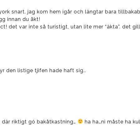
 york snart. jag kom hem igår och längtar bara tillbaka
g innan du åkt!
 det var inte så turistigt, utan lite mer “äkta”. det gi
yr den listige tjifen hade haft sig..
n där riktigt gó bakåtkastning…
ha ha…ni måste ha ku