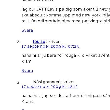
jag blir JÄTTEavis på dig som åker till new
ska absolut komma upp med new york inläg
mitt favoritområde blev meatpacking-district!
Svara
louise
skriver:
17 september 2009 kl. 07:25
haha ni är ju bara för roliga =) o vilket ävent
kram
Svara
Nästgrannen!
skriver:
17 september 2009 kl. 12:12
ha ha ha…..jag ser detta framför mig….en så
Krams