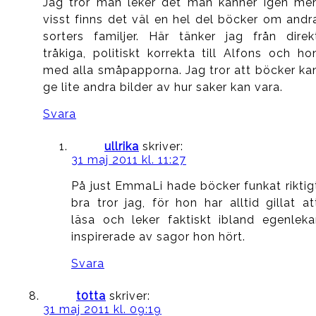
Jag tror man leker det man känner igen me
visst finns det väl en hel del böcker om andr
sorters familjer. Här tänker jag från direk
tråkiga, politiskt korrekta till Alfons och ho
med alla småpapporna. Jag tror att böcker ka
ge lite andra bilder av hur saker kan vara.
Svara
ullrika
skriver:
31 maj 2011 kl. 11:27
På just EmmaLi hade böcker funkat riktig
bra tror jag, för hon har alltid gillat at
läsa och leker faktiskt ibland egenleka
inspirerade av sagor hon hört.
Svara
t0tta
skriver:
31 maj 2011 kl. 09:19