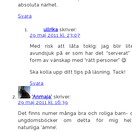
absoluta närhet.
Svara
ullrika
skriver:
29 maj 2011 kl. 23:07
Med risk att låta tokig; jag blir lit
avundsjuk på er som har det “serverat” 
form av vänskap med “rätt personer” 😉
Ska kolla upp ditt tips på läsning. Tack!
Svara
'Anmaja'
skriver:
29 maj 2011 kl. 16:39
Det finns numer många bra och roliga barn- 
ungdomsböcker om detta för mig hel
naturliga ‘ämne’.