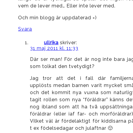
vem de lever med… Eller inte lever med.
Och min blogg är uppdaterad =)
Svara
ullrika
skriver:
31 maj 2011 kl. 11:33
Där ser man! För det är nog inte bara ja
som tolkat den tvetydigt?
Jag tror att det i fall där familjern
upplösts medan barnen varit mycket sm
och det kommit nya vuxna som naturlig
tagit rollen som nya “föräldrar” känns de
nog ibland som att ha två uppsättninga
föräldrar (eller iaf far- och morföräldrar)
Vilket väl är fördelaktigt för kiddisarna p
t ex födelsedagar och julaftnar 🙂