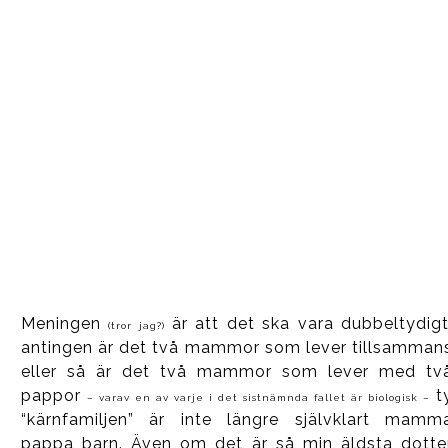
Meningen
är att det ska vara dubbeltydigt
(tror jag?)
antingen är det två mammor som lever tillsamman
eller så är det två mammor som lever med tv
pappor
t
– varav en av varje i det sistnämnda fallet är biologisk –
“kärnfamiljen” är inte längre självklart mamm
pappa barn. Även om det är så min äldsta dotte