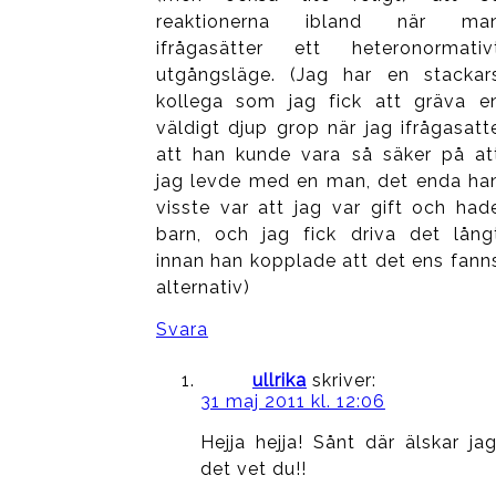
reaktionerna ibland när ma
ifrågasätter ett heteronormativ
utgångsläge. (Jag har en stackar
kollega som jag fick att gräva e
väldigt djup grop när jag ifrågasatt
att han kunde vara så säker på at
jag levde med en man, det enda ha
visste var att jag var gift och had
barn, och jag fick driva det lång
innan han kopplade att det ens fann
alternativ)
Svara
ullrika
skriver:
31 maj 2011 kl. 12:06
Hejja hejja! Sånt där älskar jag
det vet du!!