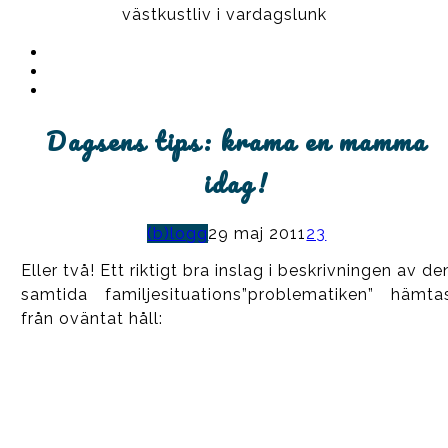
västkustliv i vardagslunk
Instagram
Ullrika
Facebook
Ullrika
Instagram
Lolles
Dagsens tips: krama en mamma
idag!
(b)logg
29 maj 2011
23
Eller två! Ett riktigt bra inslag i beskrivningen av de
samtida familjesituations”problematiken” hämta
från oväntat håll: