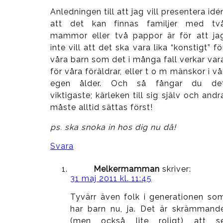
Anledningen till att jag vill presentera idé
att det kan finnas familjer med tv
mammor eller två pappor är för att ja
inte vill att det ska vara lika “konstigt” fö
våra barn som det i många fall verkar var
för våra föräldrar, eller t o m mänskor i vå
egen ålder. Och så fångar du de
viktigaste; kärleken till sig själv och andr
måste alltid sättas först!
ps. ska snoka in hos dig nu då!
Svara
Melkermamman
skriver:
31 maj 2011 kl. 11:45
Tyvärr även folk i generationen so
har barn nu, ja. Det är skrämmand
(men också lite roligt) att s