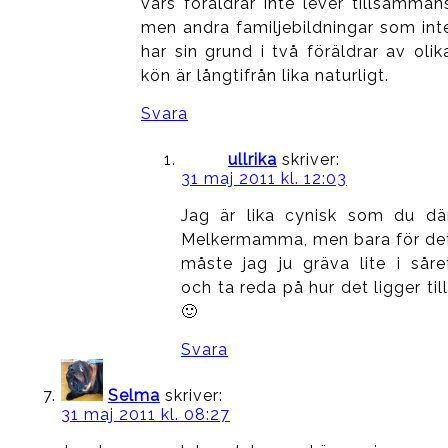
vars föräldrar inte lever tillsamman
men andra familjebildningar som int
har sin grund i två föräldrar av olik
kön är långtifrån lika naturligt.
Svara
ullrika
skriver:
31 maj 2011 kl. 12:03
Jag är lika cynisk som du dä
Melkermamma, men bara för de
måste jag ju gräva lite i såre
och ta reda på hur det ligger till
🙂
Svara
Selma
skriver:
31 maj 2011 kl. 08:27