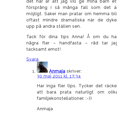
det här är att jag vill ge mina barn et
försprång i så många fall som det ä
möjligt. Saker man pratar om hemma bli
oftast mindre dramatiska när de dyke
upp på andra ställen sen.
Tack för dina tips Anna! Å om du ha
några fler – handfasta – råd tar ja
tacksamt emot!
Svara
Anmaja
skriver:
30 maj 2011 kl. 17:34
Har inga fler tips. Tycker det räcke
att bara prata naturligt om olik
familjekonstellationer. :-))
Anmaja