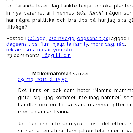
fortfarande leker. Jag tänkte börja försöka planter
in nya parametrar i hennes
leka familj
, någon so
har några praktiska och bra tips på hur jag ska g
tillväga?
Postad i
(b)logg
,
b(arn)logg
,
dagsens tips
Taggad i
dagsens tips
,
film
,
hjälp
,
la family
,
mors dag
,
råd
,
reklam
,
små nosar
,
youtube
23 comments
Lägg till din
Melkermamman
skriver:
29 maj 2011 kl. 15:52
Det finns en bok som heter “Namns mamm
gifter sig” (jag kommer inte ihåg namnet) so
handlar om en flicka vars mamma gifter si
med en annan kvinna.
Jag funderar inte så mycket över det efterso
vi har alternativa familjekonstelationer i vå