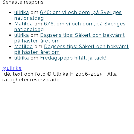
Senaste respons:
ullrika
om
6/6: om vi och dom, på Sveriges
nationaldag
Matilda
om
6/6: om vi och dom, på Sveriges
nationaldag
ullrika
om
Dagsens tips: Säkert och bekvämt
på hästen året om
Matilda
om
Dagsens tips: Säkert och bekvämt
på hästen året om
ullrika
om
Fredagspepp hitåt, ja tack!
@ullrika
Idé, text och foto © Ullrika H 2006-2025 | Alla
rättigheter reserverade
Boston
Theme
by
FameThemes