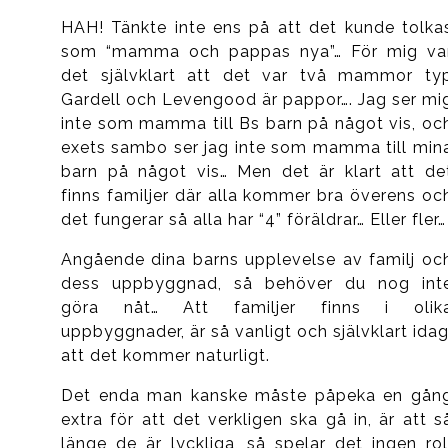
HAH! Tänkte inte ens på att det kunde tolka
som “mamma och pappas nya”… För mig va
det självklart att det var två mammor ty
Gardell och Levengood är pappor…. Jag ser mi
inte som mamma till Bs barn på något vis, oc
exets sambo ser jag inte som mamma till min
barn på något vis… Men det är klart att de
finns familjer där alla kommer bra överens oc
det fungerar så alla har “4” föräldrar… Eller fler…
Angående dina barns upplevelse av familj oc
dess uppbyggnad, så behöver du nog int
göra nåt… Att familjer finns i olik
uppbyggnader, är så vanligt och självklart idag
att det kommer naturligt.
Det enda man kanske måste påpeka en gån
extra för att det verkligen ska gå in, är att s
länge de är lyckliga, så spelar det ingen rol