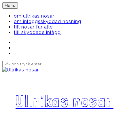
Skip
Menu
to
content
om ullrikas nosar
om inloggsskyddad nosning
till nosar für alle
till skyddade inlägg
Instagram
Ullrika
Facebook
Ullrika
Instagram
Lolles
Ullrikas nosar