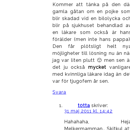
Kommer att tänka på den dä
gamla gåtan om en pojke so
blir skadad vid en bilolycka oc
blir på sjukhuset behandlad a
en läkare som också är han
förälder (men inte hans pappa)
Den får plötsligt helt ny
möjligheter till lösning nu än nä
jag var liten plutt 🙂 men sen ä
det ju också
mycket
vanligar
med kvinnliga läkare idag än de
var för tjugofem år sen.
Svara
t0tta
skriver:
31 maj 2011 kl. 14:42
Hahahaha, Hej
Melkermamman.. Skitkul at