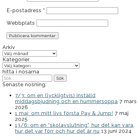
E-postadress
*
Webbplats
Arkiv
Arkiv
Kategorier
Kategorier
hitta i nosarna
Sök
efter:
Senaste nosning:
7/3: om en (lyckligtvis) inställd
middagsbjudning och en hummersoppa
7 mars
2026
1 maj: om mitt livs första Pay & Jump!
7 maj
2025
13/6: om en “skolavslutning”, hur det kan vara,
hur det var förr och hur det är nu
13 juni 2024