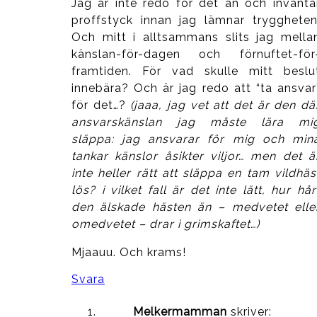
Jag är inte redo för det än och invänta
proffstyck innan jag lämnar tryggheten
Och mitt i alltsammans slits jag mella
känslan-för-dagen och förnuftet-för
framtiden. För vad skulle mitt beslu
innebära? Och är jag redo att “ta ansvar
för det…?
(jaaa, jag vet att det är den dä
ansvarskänslan jag måste lära mi
släppa: jag ansvarar för mig och min
tankar känslor åsikter viljor… men det ä
inte heller rätt att släppa en tam vildhäs
lös? i vilket fall är det inte lätt, hur hår
den älskade hästen än – medvetet elle
omedvetet – drar i grimskaftet…)
Mjaauu. Och krams!
Svara
Melkermamman
skriver: