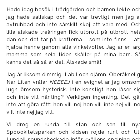
Hade idag besök i trädgården och barnen lekte oc
jag hade sällskap och det var trevligt men jag ä
avtrubbad och inte särskilt skoj att vara med. Oc
lilla älskade treåringen fick utbrott på utbrott hel
dan och det tar på krafterna – som inte finns – at
hjälpa henne genom alla vinkelvolter. Jag är en ar
mamma som hela tiden skäller på mina barn. S
känns det så så är det. Älskade små!
Jag är liksom dimmig. Labil och ojämn. Oberäknelig
När Liten vrålar
NEEEEJ
i en evighet är jag ömso
lugn ömsom hysterisk. Inte konstigt hon låser si
och inte vill nånting? Verkligen ingenting. Det gå
inte att göra rätt: hon vill nej hon vill inte nej vill ne
vill inte nej jag vill.
Vi drog en runda till stan och sen till ny
Spööökitetsparken och kidsen röjde runt och Ul
Lundell soundcheckade inför kvällens spelning oc