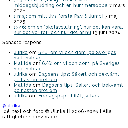
middagsbjudning och en hummersoppa
7 mars
2026
1 maj: om mitt livs första Pay & Jump!
7 maj
2025
13/6: om en “skolavslutning”, hur det kan vara,
hur det var förr och hur det är nu
13 juni 2024
Senaste respons:
ullrika
om
6/6: om vi och dom, på Sveriges
nationaldag
Matilda
om
6/6: om vi och dom, på Sveriges
nationaldag
ullrika
om
Dagsens tips: Säkert och bekvämt
på hästen året om
Matilda
om
Dagsens tips: Säkert och bekvämt
på hästen året om
ullrika
om
Fredagspepp hitåt, ja tack!
@ullrika
Idé, text och foto © Ullrika H 2006-2025 | Alla
rättigheter reserverade
Boston
Theme