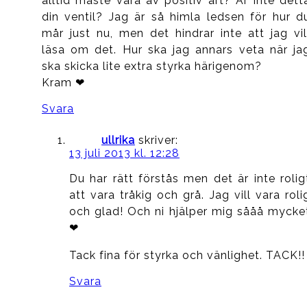
alltid måste vara av positiv art? Är inte dett
din ventil? Jag är så himla ledsen för hur d
mår just nu, men det hindrar inte att jag vil
läsa om det. Hur ska jag annars veta när ja
ska skicka lite extra styrka härigenom?
Kram ❤
Svara
ullrika
skriver:
13 juli 2013 kl. 12:28
Du har rätt förstås men det är inte rolig
att vara tråkig och grå. Jag vill vara roli
och glad! Och ni hjälper mig sååå mycke
❤
Tack fina för styrka och vänlighet. TACK!!
Svara