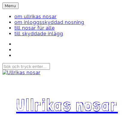
Skip
Menu
to
content
om ullrikas nosar
om inloggsskyddad nosning
till nosar für alle
till skyddade inlägg
Instagram
Ullrika
Facebook
Ullrika
Instagram
Lolles
Ullrikas nosar