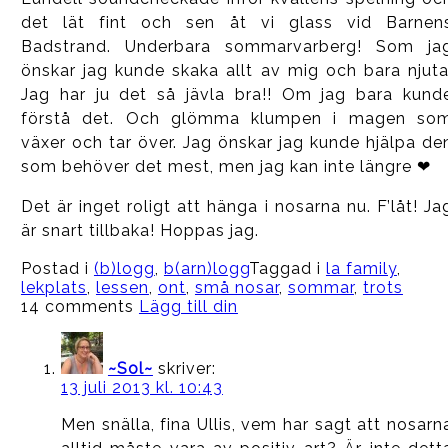
det lät fint och sen åt vi glass vid Barnen
Badstrand. Underbara sommarvarberg! Som ja
önskar jag kunde skaka allt av mig och bara njuta
Jag har ju det så jävla bra!! Om jag bara kund
förstå det. Och glömma klumpen i magen so
växer och tar över. Jag önskar jag kunde hjälpa de
som behöver det mest, men jag kan inte längre ❤
Det är inget roligt att hänga i nosarna nu. F’låt! Ja
är snart tillbaka! Hoppas jag.
Postad i
(b)logg
,
b(arn)logg
Taggad i
la family
,
lekplats
,
lessen
,
ont
,
små nosar
,
sommar
,
trots
14 comments
Lägg till din
~Sol~
skriver:
13 juli 2013 kl. 10:43
Men snälla, fina Ullis, vem har sagt att nosarn