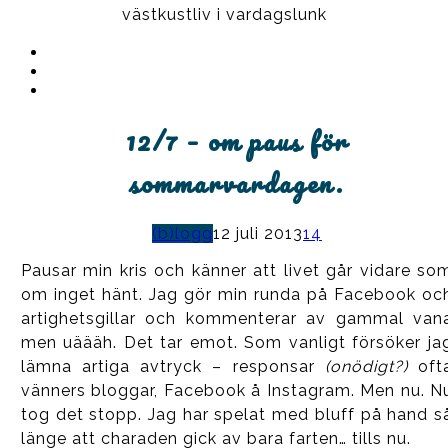
västkustliv i vardagslunk
Instagram
Ullrika
Facebook
Ullrika
Instagram
Lolles
12/7 – om paus för
sommarvardagen.
(b)logg
12 juli 2013
14
Pausar min kris och känner att livet går vidare so
om inget hänt. Jag gör min runda på Facebook oc
artighetsgillar och kommenterar av gammal van
men uäääh. Det tar emot. Som vanligt försöker ja
lämna artiga avtryck – responsar
(onödigt?)
oft
vänners bloggar, Facebook å Instagram. Men nu. N
tog det stopp. Jag har spelat med bluff på hand s
länge att charaden gick av bara farten… tills nu.