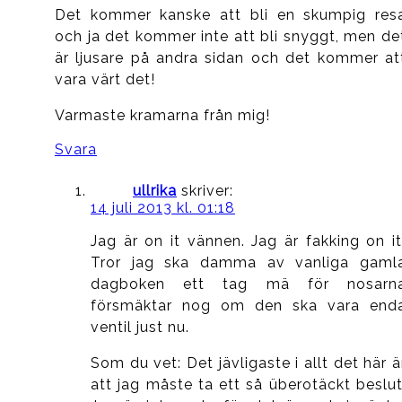
Det kommer kanske att bli en skumpig res
och ja det kommer inte att bli snyggt, men de
är ljusare på andra sidan och det kommer at
vara värt det!
Varmaste kramarna från mig!
Svara
ullrika
skriver:
14 juli 2013 kl. 01:18
Jag är on it vännen. Jag är fakking on it
Tror jag ska damma av vanliga gaml
dagboken ett tag mä för nosarn
försmäktar nog om den ska vara end
ventil just nu.
Som du vet: Det jävligaste i allt det här ä
att jag måste ta ett så überotäckt beslut