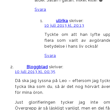
ålder. Satan i gatan, vilket kille! 😀
Svara
ullrika
skriver:
10 juli 2013 kl. 20:13
Tyckte om att han lyfte up
flera som varit av avgörand
betydelse i hans liv också!
Svara
Bloggblad
skriver:
10 juli 2013 kl. 00:35
Då ska jag lyssna på Leo – eftersom jag tyck
tycka lika som du, så är det nog hörvärt äve
för mina öron.
Just glorifieringen tycker jag inte om
Övergrepp är så läskligt vanligt, men en del få