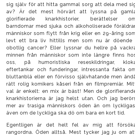
sig själv för att hitta gammal sorg att dela med si
av? Är det mest hörvärt att lyssna på gaml
glorifierade knarkhistorier, berättelser o
barndomar med sjuka och alkoholiserade föräldrar
människor som flytt från krig eller en 29-åring so
levt ett bra liv hittills men som nu är döende 
obotlig cancer? Eller lyssnar du hellre på vackr
minnen från människor som inte längre finns ho
oss, på humoristiska reseskildringar, klok
eftertankar och funderingar, intressanta fakta o
bluttanblä eller en förvisso självhatande men änd
rätt rolig komikers kåseri från en filmpremiär. Mit
val är enkelt: en mix är bäst! Men de glorifierand
knarkhistorierna är jag helst utan. Och jag berör
mer av trasiga människors öden än om lyckligas
även om de lyckliga ska dö om bara en kort tid.
Egentligen är det helt fel av mig att försök
rangordna. Öden alltså. Mest tycker jag ju om at