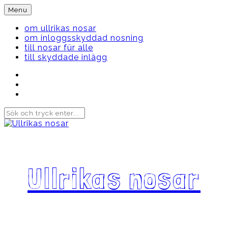
Skip
Menu
to
content
om ullrikas nosar
om inloggsskyddad nosning
till nosar für alle
till skyddade inlägg
Instagram
Ullrika
Facebook
Ullrika
Instagram
Lolles
Ullrikas nosar