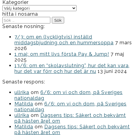
Kategorier
Kategorier
hitta i nosarna
Sök
efter:
Senaste nosning:
7/3: om en (lyckligtvis) inställd
middagsbjudning och en hummersoppa
7 mars
2026
1 maj: om mitt livs första Pay & Jump!
7 maj
2025
13/6: om en “skolavslutning”, hur det kan vara,
hur det var förr och hur det är nu
13 juni 2024
Senaste respons:
ullrika
om
6/6: om vi och dom, på Sveriges
nationaldag
Matilda
om
6/6: om vi och dom, på Sveriges
nationaldag
ullrika
om
Dagsens tips: Säkert och bekvämt
på hästen året om
Matilda
om
Dagsens tips: Säkert och bekvämt
på hästen året om