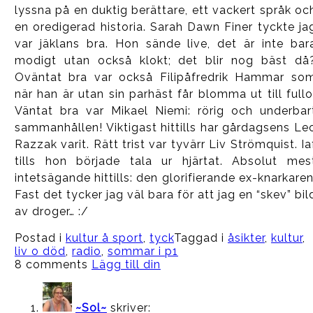
lyssna på en duktig berättare, ett vackert språk oc
en oredigerad historia. Sarah Dawn Finer tyckte ja
var jäklans bra. Hon sände live, det är inte bar
modigt utan också klokt; det blir nog bäst då
Oväntat bra var också Filipåfredrik Hammar so
när han är utan sin parhäst får blomma ut till fullo
Väntat bra var Mikael Niemi: rörig och underbar
sammanhållen! Viktigast hittills har gårdagsens Le
Razzak varit. Rätt trist var tyvärr Liv Strömquist. Ia
tills hon började tala ur hjärtat. Absolut mes
intetsägande hittills: den glorifierande ex-knarkaren
Fast det tycker jag väl bara för att jag en “skev” bil
av droger… :/
Postad i
kultur å sport
,
tyck
Taggad i
åsikter
,
kultur
,
liv o död
,
radio
,
sommar i p1
8 comments
Lägg till din
~Sol~
skriver: