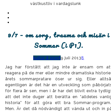
västkustliv i vardagslunk
Instagram
Ullrika
Facebook
Ullrika
Instagram
Lolles
9/7 – om sorg, trauma och misär i
Sommar (i P1).
kultur å sport
9 juli 2013
8
Jag har förstått att jag inte är ensam om at
reagera på de mer eller mindre dramatiska historie
årets sommarpratare öser ur sig. Eller alltså
egentligen är det här en utveckling som påbörjat
för flera år sen, men i år har det blivit extra tydlig
att det inte duger att berätta en “alldeles vanli
historia” för att göra ett bra Sommar-program.
Men. Är det då nödvändigt att vända ut och in p