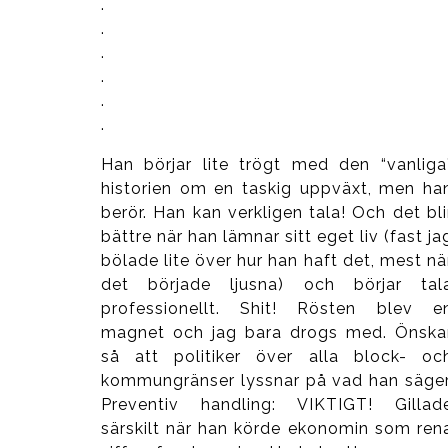
.
.
.
.
.
.
Han börjar lite trögt med den “vanliga
historien om en taskig uppväxt, men ha
berör. Han kan verkligen tala! Och det bli
bättre när han lämnar sitt eget liv (fast ja
bölade lite över hur han haft det, mest nä
det började ljusna) och börjar tal
professionellt. Shit! Rösten blev e
magnet och jag bara drogs med. Önska
så att politiker över alla block- oc
kommungränser lyssnar på vad han säger
Preventiv handling: VIKTIGT! Gillad
särskilt när han körde ekonomin som ren