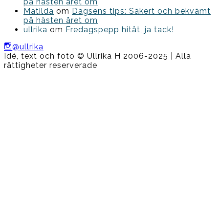
på hästen året om
Matilda
om
Dagsens tips: Säkert och bekvämt
på hästen året om
ullrika
om
Fredagspepp hitåt, ja tack!
@ullrika
Idé, text och foto © Ullrika H 2006-2025 | Alla
rättigheter reserverade
Boston
Theme
by
FameThemes