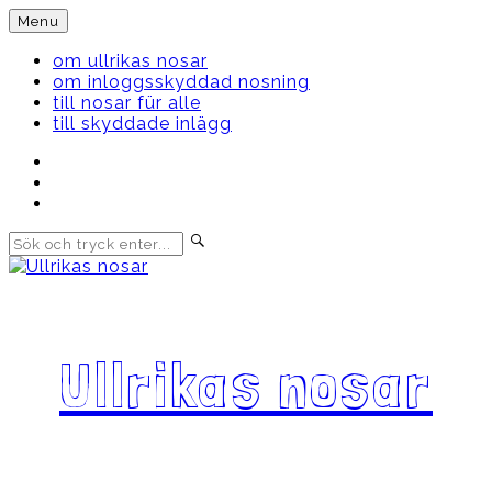
Skip
Menu
to
content
om ullrikas nosar
om inloggsskyddad nosning
till nosar für alle
till skyddade inlägg
Instagram
Ullrika
Facebook
Ullrika
Instagram
Lolles
Ullrikas nosar