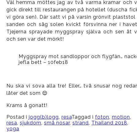
Väl hemma möttes jag av två varma kramar och v
gick direkt till restaurangen på hotellet (duscha fic
vi göra sen). Där satt vi på varsin grönvit plaststol 
sanden och såg solen kvickt försvinna ner i havet
Tjejerna sprayade myggspray själva och sen åt v
och sen var det mörkt!
Myggspray mot sandloppor och flygfän… nackde
jefla bett – 10feb18
Nu ska vi sova alla tre! Eller… två snusar nog reda
låter det som 😌
Krams å gonatt!
Postad i
jogg(b)logg
,
resa
Taggad i
foton
,
motion
,
resa
,
sjukdom
,
små nosar
,
strand
,
Thailand 2018
,
yoga