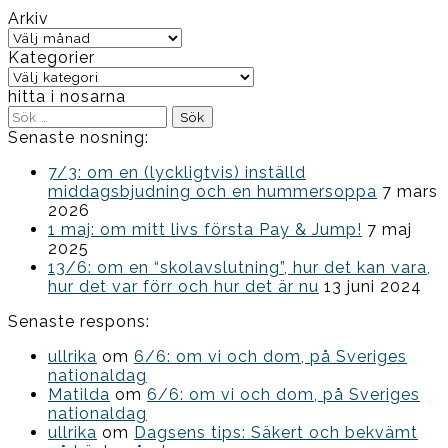
Arkiv
Arkiv
Kategorier
Kategorier
hitta i nosarna
Sök
efter:
Senaste nosning:
7/3: om en (lyckligtvis) inställd
middagsbjudning och en hummersoppa
7 mars
2026
1 maj: om mitt livs första Pay & Jump!
7 maj
2025
13/6: om en “skolavslutning”, hur det kan vara,
hur det var förr och hur det är nu
13 juni 2024
Senaste respons:
ullrika
om
6/6: om vi och dom, på Sveriges
nationaldag
Matilda
om
6/6: om vi och dom, på Sveriges
nationaldag
ullrika
om
Dagsens tips: Säkert och bekvämt