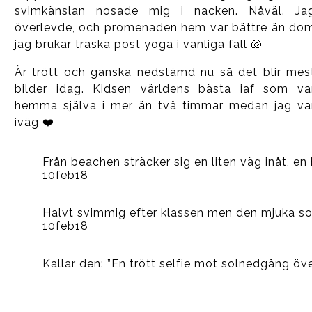
svimkänslan nosade mig i nacken. Nåväl. Ja
överlevde, och promenaden hem var bättre än do
jag brukar traska post yoga i vanliga fall 🐚
Är trött och ganska nedstämd nu så det blir mes
bilder idag. Kidsen världens bästa iaf som va
hemma själva i mer än två timmar medan jag va
iväg ❤️
Från beachen sträcker sig en liten väg inåt, en 
10feb18
Halvt svimmig efter klassen men den mjuka so
10feb18
Kallar den: ”En trött selfie mot solnedgång ö