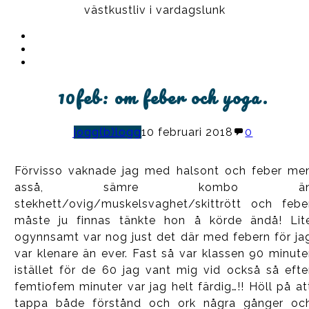
västkustliv i vardagslunk
Instagram
Ullrika
Facebook
Ullrika
Instagram
Lolles
10feb: om feber och yoga.
jogg(b)logg
10 februari 2018
0
Förvisso vaknade jag med halsont och feber me
asså, sämre kombo ä
stekhett/ovig/muskelsvaghet/skittrött och febe
måste ju finnas tänkte hon å körde ändå! Lit
ogynnsamt var nog just det där med febern för ja
var klenare än ever. Fast så var klassen 90 minute
istället för de 60 jag vant mig vid också så efte
femtiofem minuter var jag helt färdig…!! Höll på at
tappa både förstånd och ork några gånger oc