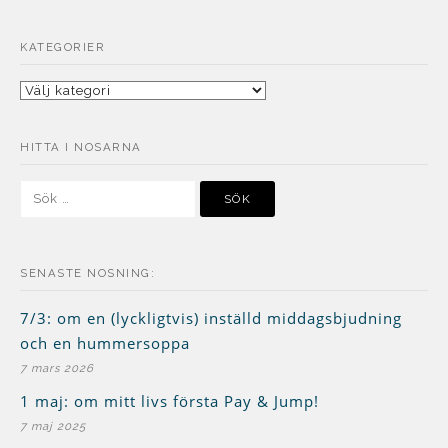
KATEGORIER
Kategorier
HITTA I NOSARNA
Sök
efter:
SENASTE NOSNING:
7/3: om en (lyckligtvis) inställd middagsbjudning
och en hummersoppa
7 mars 2026
1 maj: om mitt livs första Pay & Jump!
7 maj 2025