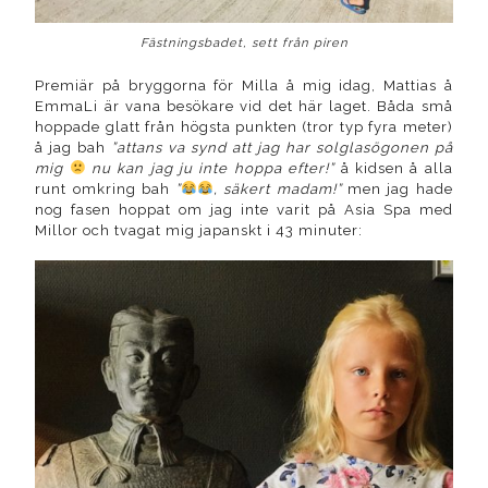
Fästningsbadet, sett från piren
Premiär på bryggorna för Milla å mig idag, Mattias å
EmmaLi är vana besökare vid det här laget. Båda små
hoppade glatt från högsta punkten (tror typ fyra meter)
å jag bah
”attans va synd att jag har solglasögonen på
mig
nu kan jag ju inte hoppa efter!”
å kidsen å alla
runt omkring bah
”
, säkert madam!”
men jag hade
nog fasen hoppat om jag inte varit på Asia Spa med
Millor och tvagat mig japanskt i 43 minuter: