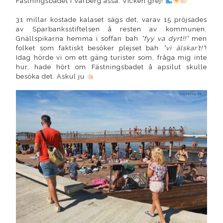
Fästningsbadet i Varberg asså. Vicken grej!
31 millar kostade kalaset sägs det, varav 15 pröjsades
av Sparbanksstiftelsen å resten av kommunen.
Gnällspikarna hemma i soffan bah
”fyy va dyrt!!”
men
folket som faktiskt besöker plejset bah
”vi älskar’t!”
!
Idag hörde vi om ett gäng turister som, fråga mig inte
hur, hade hört om Fästningsbadet å apsilut skulle
besöka det. Askul ju