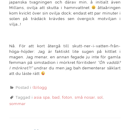
japanska tvagningen och därav min, å initialt även
Millans, ovilja att skutta i hamnvattnet
åttaåringen
kom kvickt över sin ovilja dock; endast ett par minuter i
solen på trädäck krävdes sen övergick motviljan i
vilja…!
Nå. För att kort återgå till skutt-ner-i-vatten-från-
höga-höjder: Jag är faktiskt lite sugen på kittlet i
magen. Jag menar, en annan fegade ju inte för gamla
femman på simstadion i mörkret förritiden!
”Öh vaddå?
I mörkret?!”
undrar du men jag bah dementerar såklart
att du läste rätt
Postad i
(b)logg
Taggad i
asia spa
,
bad
,
foton
,
små nosar
,
sol
,
sommar