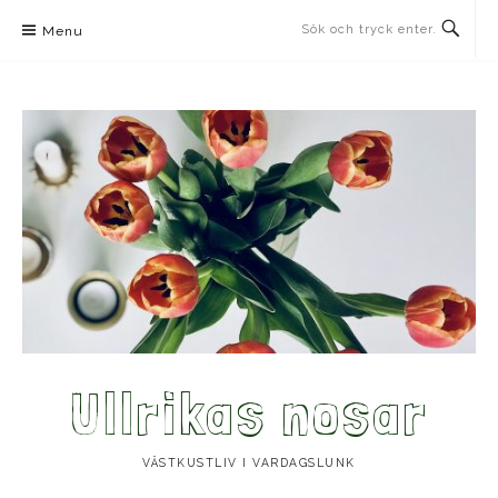
Skip
Menu
to
content
Ullrikas nosar
VÄSTKUSTLIV I VARDAGSLUNK