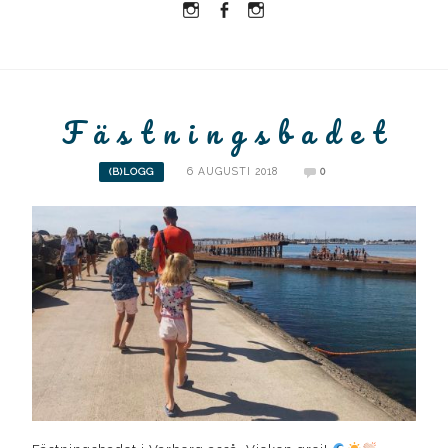
Instagram
Facebook
Instagram
Ullrika
Ullrika
Lolles
F ä s t n i n g s b a d e t
6 AUGUSTI 2018
0
(B)LOGG