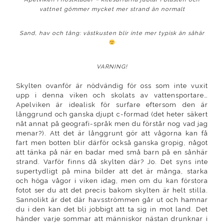
vattnet gömmer mycket mer strand än normalt
Sand, hav och tång: västkusten blir inte mer typisk än såhär
VARNING!
Skylten ovanför är nödvändig för oss som inte vuxit
upp i denna viken och skolats av vattensportare…
Apelviken är idealisk för surfare eftersom den är
långgrund och ganska djupt c-formad (det heter säkert
nåt annat på geografi-språk men du förstår nog vad jag
menar?). Att det är långgrunt gör att vågorna kan få
fart men botten blir därför också ganska gropig, något
att tänka på när en badar med små barn på en sånhär
strand. Varför finns då skylten där? Jo. Det syns inte
supertydligt på mina bilder att det är många, starka
och höga vågor i viken idag, men om du kan förstora
fotot ser du att det precis bakom skylten är helt stilla.
Sannolikt är det där havsströmmen går ut och hamnar
du i den kan det bli jobbigt att ta sig in mot land. Det
händer varje sommar att människor nästan drunknar i