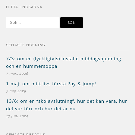
HITTA I NOSARNA
Sök
efter:
SENASTE NOSNING:
7/3: om en (lyckligtvis) inställd middagsbjudning
och en hummersoppa
7 mars 2026
1 maj: om mitt livs första Pay & Jump!
7 maj 2025
13/6: om en “skolavslutning”, hur det kan vara, hur
det var förr och hur det är nu
13 juni 2024
SENASTE RESPONS: