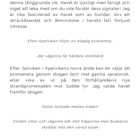
denna långgrunda vik. Havet är ljuvligt men farligt och
inget att leka med om du inte förstår dess signaler! Jag
är lika fascinerad av havet som av hundar, dvs ett
skräckblandat och åtminstone i havets fall förtjust
intresse.
Efter Apelviken följer en klippig kustremsa…
…där vågorna får hårdare motstånd.
Efter Solviken i Apelvikens norra ände kan en välja att
promenera genom skogen bort mot gamla sanatoriet,
eller vika av ut på den förhållandevis nya
strandpromenaden mot Subbe fyr. Jag valde havet
framför skogen:
Solen lockade mellan träden
Vinden viner och vågorna slår mot klipporna men buskarna
skyddar mot den värsta kylan