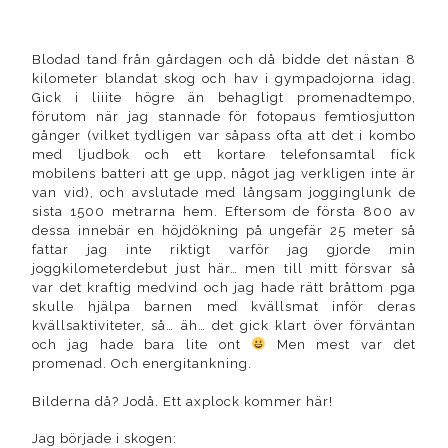
Blodad tand från gårdagen och då bidde det nästan 8
kilometer blandat skog och hav i gympadojorna idag.
Gick i liiite högre än behagligt promenadtempo,
förutom när jag stannade för fotopaus femtiosjutton
gånger (vilket tydligen var såpass ofta att det i kombo
med ljudbok och ett kortare telefonsamtal fick
mobilens batteri att ge upp, något jag verkligen inte är
van vid), och avslutade med långsam jogginglunk de
sista 1500 metrarna hem. Eftersom de första 800 av
dessa innebär en höjdökning på ungefär 25 meter så
fattar jag inte riktigt varför jag gjorde min
joggkilometerdebut just här… men till mitt försvar så
var det kraftig medvind och jag hade rätt bråttom pga
skulle hjälpa barnen med kvällsmat inför deras
kvällsaktiviteter, så… äh… det gick klart över förväntan
och jag hade bara lite ont
Men mest var det
promenad. Och energitankning.
Bilderna då? Jodå. Ett axplock kommer här!
Jag började i skogen: