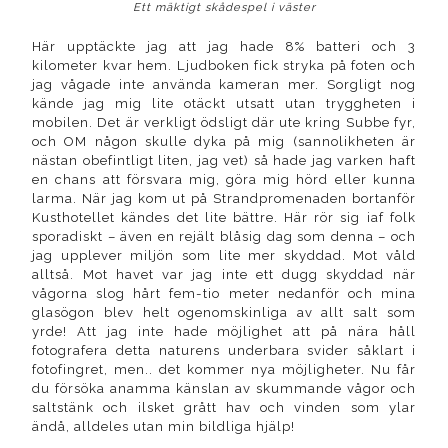
Ett mäktigt skådespel i väster
Här upptäckte jag att jag hade 8% batteri och 3
kilometer kvar hem. Ljudboken fick stryka på foten och
jag vågade inte använda kameran mer. Sorgligt nog
kände jag mig lite otäckt utsatt utan tryggheten i
mobilen. Det är verkligt ödsligt där ute kring Subbe fyr,
och OM någon skulle dyka på mig (sannolikheten är
nästan obefintligt liten, jag vet) så hade jag varken haft
en chans att försvara mig, göra mig hörd eller kunna
larma. När jag kom ut på Strandpromenaden bortanför
Kusthotellet kändes det lite bättre. Här rör sig iaf folk
sporadiskt – även en rejält blåsig dag som denna – och
jag upplever miljön som lite mer skyddad. Mot våld
alltså. Mot havet var jag inte ett dugg skyddad när
vågorna slog hårt fem-tio meter nedanför och mina
glasögon blev helt ogenomskinliga av allt salt som
yrde! Att jag inte hade möjlighet att på nära håll
fotografera detta naturens underbara svider såklart i
fotofingret, men.. det kommer nya möjligheter. Nu får
du försöka anamma känslan av skummande vågor och
saltstänk och ilsket grått hav och vinden som ylar
ändå, alldeles utan min bildliga hjälp!