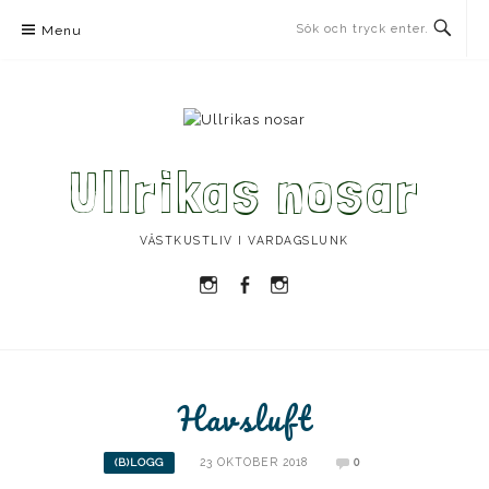
Skip
Menu
to
content
Ullrikas nosar
VÄSTKUSTLIV I VARDAGSLUNK
Instagram
Facebook
Instagram
Ullrika
Ullrika
Lolles
Havsluft
23 OKTOBER 2018
0
(B)LOGG