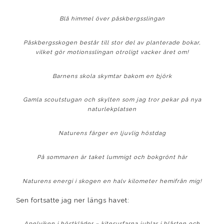
Blå himmel över påskbergsslingan
Påskbergsskogen består till stor del av planterade bokar,
vilket gör motionsslingan otroligt vacker året om!
Barnens skola skymtar bakom en björk
Gamla scoutstugan och skylten som jag tror pekar på nya
naturlekplatsen
Naturens färger en ljuvlig höstdag
På sommaren är taket lummigt och bokgrönt här
Naturens energi i skogen en halv kilometer hemifrån mig!
Sen fortsatte jag ner längs havet:
Apelviken i höstkläder – kitesurfarna jublar i blåsten och