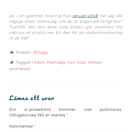
ps. i en gammal nosning från
januari 2018
har jag lite
vågiga foton minns jag, om du är sugen på livligt hav?
Framför allt den allra sista bilden gör skummet lite
rättvisa så scrolla ner till den för go västerhavsfeeling
in da AW!
Postad i
(b)logg
Taggad i
foton
,
framsteg
,
hav
,
höst
,
motion
,
promenad
Lämna ett svar
Din e-postadress kommer inte publiceras.
Obligatoriska fält är märkta
*
Kommentar
*