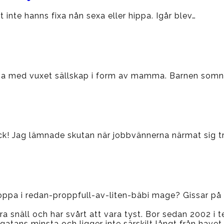
t inte hanns fixa nån sexa eller hippa. Igår blev…
mma med vuxet sällskap i form av mamma. Barnen somnar
 Jag lämnade skutan när jobbvännerna närmat sig trivs
stoppa i redan-proppfull-av-liten-bäbi mage? Gissar på
a snäll och har svårt att vara tyst. Bor sedan 2002 i 
gatans minsta och ligger inte särskilt långt från havet.