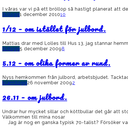
I våras var vi på ett bröllop så hastigt planerat att de
(b)logg
1 december 2010
10
1/12 – om istället för julbord.
Mattias drar med Lolles till Hus 13, jag stannar he
(b)logg
5 december 2009
8
5.12 – om olika former av rund.
Nyss hemkommen från julbord, arbetsbjudet. Tacktack!
b(arn)logg
26 november 2009
2
26.11 – om julbord.
Undrar hur mycket sillar och köttbullar det går att 
Välkommen till mina nosar
Jag är nog en ganska typisk 70-talist? Försöker var