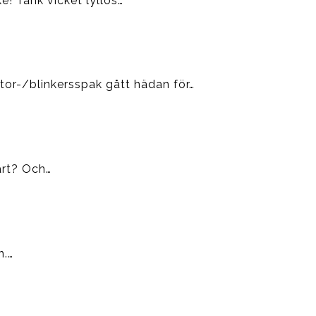
e! Tänk vicket lyllos…
tor-/blinkersspak gått hädan för…
bart? Och…
n.…