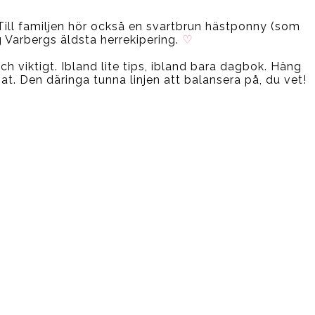
v. Till familjen hör också en svartbrun hästponny (som
 Varbergs äldsta herrekipering.
♡
 och viktigt. Ibland lite tips, ibland bara dagbok. Häng
ivat. Den däringa tunna linjen att balansera på, du vet!