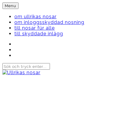
Skip
Menu
to
content
om ullrikas nosar
om inloggsskyddad nosning
till nosar für alle
till skyddade inlägg
Instagram
Ullrika
Facebook
Ullrika
Instagram
Lolles