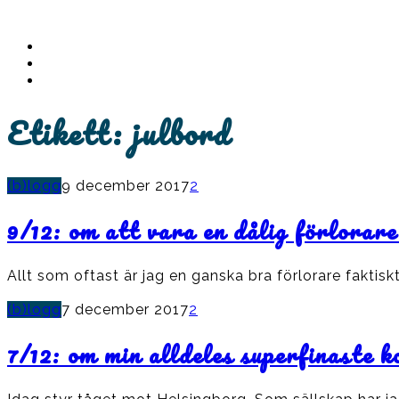
Instagram
Ullrika
Facebook
Ullrika
Instagram
Lolles
Etikett:
julbord
(b)logg
9 december 2017
2
9/12: om att vara en dålig förlorare
Allt som oftast är jag en ganska bra förlorare fakti
(b)logg
7 december 2017
2
7/12: om min alldeles superfinaste k