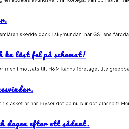
g en alldeles avundsvärt fin kollega, vän och äkta mak
är.
-premiären skedde dock i skymundan, när GSLens färdda
h ha läst fel på schemat!
arför, men i motsats till H&M känns företaget lite grepp
nesvindar.
 slasket är här. Fryser det på nu blir det glashalt! Me
ch dagen efter ett sådant.