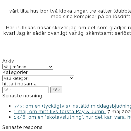
I vårt lilla hus bor två kloka ungar, tre katter (dub
med sina kompisar på en lösdrift
Här i Ullrikas nosar skriver jag om det som glädjer, re
kvar! Jag är sådär ovanligt vanlig, skämtsamt seriöst, 
Arkiv
Arkiv
Kategorier
Kategorier
hitta i nosarna
Sök
efter:
Senaste nosning:
7/3: om en (lyckligtvis) inställd middagsbjud
1 maj: om mitt livs första Pay & Jump!
7 maj 20
13/6: om en “skolavslutning”, hur det kan vara, h
Senaste respons: