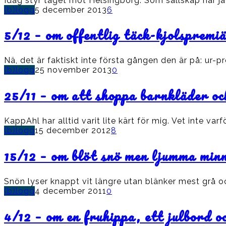
Idag styr tåget mot Helsingborg. Som sällskap har ja
(b)logg
5 december 2013
6
5/12 – om offentlig täck-kjolspremi
Nä, det är faktiskt inte första gången den är på: ur
(b)logg
25 november 2013
0
25/11 – om att shoppa barnkläder oc
KappAhl har alltid varit lite kärt för mig. Vet inte v
(b)logg
15 december 2012
8
15/12 – om blöt snö men ljumma min
Snön lyser knappt vit längre utan blänker mest grå och
(b)logg
4 december 2011
0
4/12 – om en fruhippa, ett julbord o