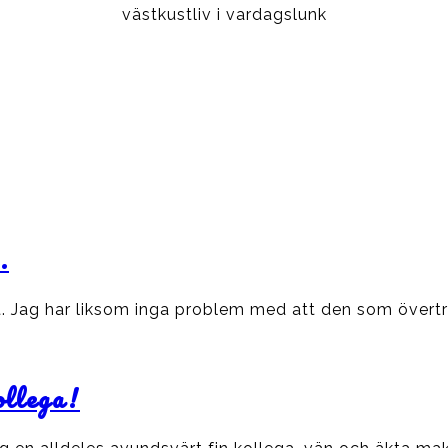
västkustliv i vardagslunk
.
skt. Jag har liksom inga problem med att den som övert
ollega!