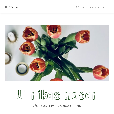
Skip
Menu
to
content
Ullrikas nosar
VÄSTKUSTLIV I VARDAGSLUNK