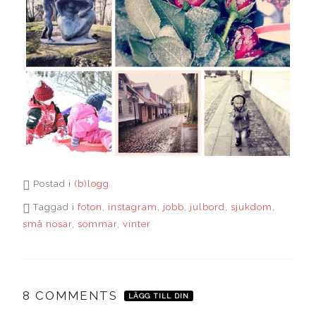
Postad i
(b)logg
Taggad i
foton
,
instagram
,
jobb
,
julbord
,
sjukdom
,
små nosar
,
sommar
,
vinter
8 COMMENTS
LÄGG TILL DIN