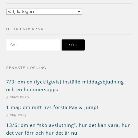
Kategorier
HITTA I NOSARNA
Sök
efter:
SENASTE NOSNING:
7/3: om en (lyckligtvis) inställd middagsbjudning
och en hummersoppa
7 mars 2026
1 maj: om mitt livs första Pay & Jump!
7 maj 2025
13/6: om en “skolavslutning”, hur det kan vara, hur
det var förr och hur det är nu