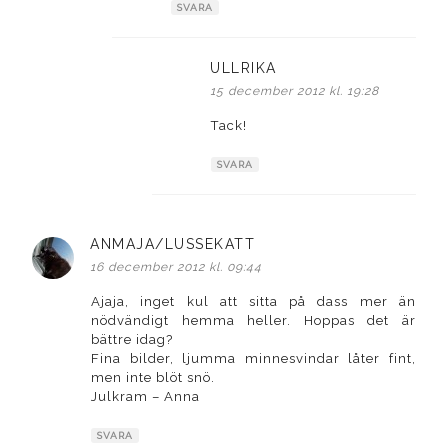
SVARA
ULLRIKA
skriver:
15 december 2012 kl. 19:28
Tack!
SVARA
ANMAJA/LUSSEKATT
skriver:
16 december 2012 kl. 09:44
Ajaja, inget kul att sitta på dass mer än
nödvändigt hemma heller. Hoppas det är
bättre idag?
Fina bilder, ljumma minnesvindar låter fint,
men inte blöt snö.
Julkram – Anna
SVARA