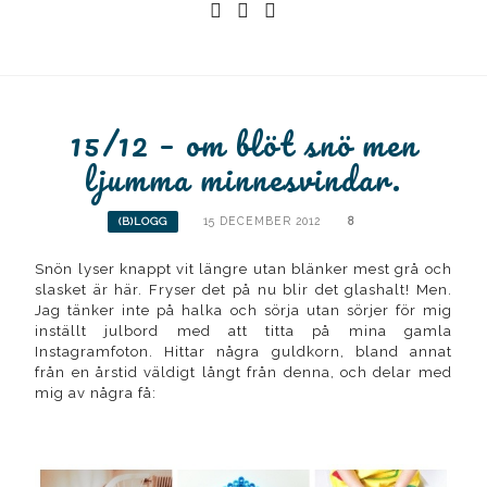
Instagram
Facebook
Instagram
Ullrika
Ullrika
Lolles
15/12 – om blöt snö men
ljumma minnesvindar.
15 DECEMBER 2012
8
(B)LOGG
Snön lyser knappt vit längre utan blänker mest grå och
slasket är här. Fryser det på nu blir det glashalt! Men.
Jag tänker inte på halka och sörja utan sörjer för mig
inställt julbord med att titta på mina gamla
Instagramfoton. Hittar några guldkorn, bland annat
från en årstid väldigt långt från denna, och delar med
mig av några få: