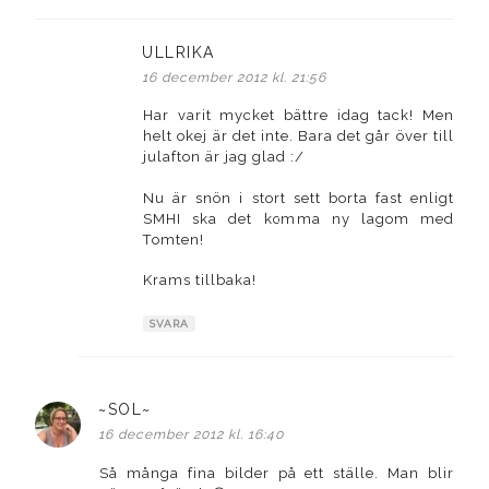
ULLRIKA
skriver:
16 december 2012 kl. 21:56
Har varit mycket bättre idag tack! Men
helt okej är det inte. Bara det går över till
julafton är jag glad :/
Nu är snön i stort sett borta fast enligt
SMHI ska det komma ny lagom med
Tomten!
Krams tillbaka!
SVARA
~SOL~
skriver:
16 december 2012 kl. 16:40
Så många fina bilder på ett ställe. Man blir