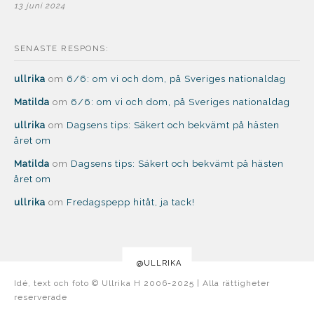
13 juni 2024
SENASTE RESPONS:
ullrika
om
6/6: om vi och dom, på Sveriges nationaldag
Matilda
om
6/6: om vi och dom, på Sveriges nationaldag
ullrika
om
Dagsens tips: Säkert och bekvämt på hästen
året om
Matilda
om
Dagsens tips: Säkert och bekvämt på hästen
året om
ullrika
om
Fredagspepp hitåt, ja tack!
@ULLRIKA
Idé, text och foto © Ullrika H 2006-2025 | Alla rättigheter
reserverade
Boston