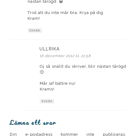
nästan tårögd. 😀
Trist att du inte mår bra. Krya på dig.
Kram!
SVARA
ULLRIKA
skriver:
16 december 2012 kl. 21:58
Oj så snällt du skriver, blir nästan tårögd
🙂
Mår iaf bättre nu!
Krams!
SVARA
Lämna ett svar
Din e-postadress kommer inte publiceras.