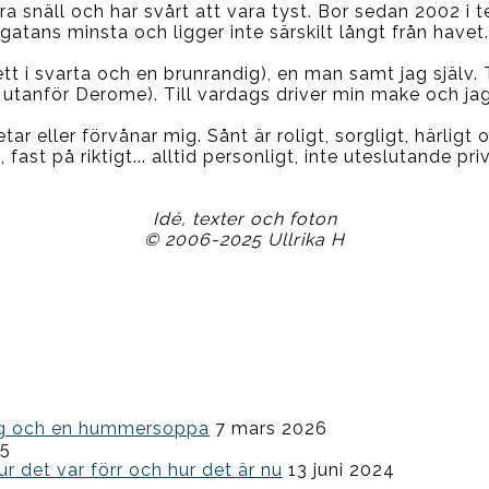
a snäll och har svårt att vara tyst. Bor sedan 2002 i 
gatans minsta och ligger inte särskilt långt från havet.
blett i svarta och en brunrandig), en man samt jag själ
 utanför Derome). Till vardags driver min make och jag
tar eller förvånar mig. Sånt är roligt, sorgligt, härligt
fast på riktigt... alltid personligt, inte uteslutande pr
Idé, texter och foton
© 2006-2025 Ullrika H
ning och en hummersoppa
7 mars 2026
25
ur det var förr och hur det är nu
13 juni 2024