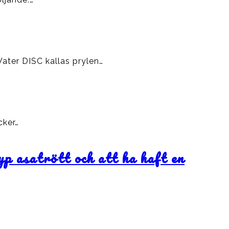
ater DISC kallas prylen…
cker…
yp asatrött och att ha haft en