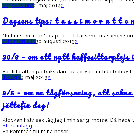
dagsens tips
2 maj 2014
2
Dagsens tips: t a s s i m o v a t t e n
Nu finns en liten “adapter” till Tassimo-maskinen s
villa morkulla
30 augusti 2013
2
30/8 – om ett nytt kaffesittarplejs
Vår lilla altan på baksidan täcker vårt nutida behov 
(b)logg
9 maj 2013
2
9/5 – om en tågförsening, att sakna 
jättefin dag!
Klockan halv sex låg jag i min säng imorse. Då hade vi
Inläggsnavigering
Äldre inlägg
Välkommen till mina nosar