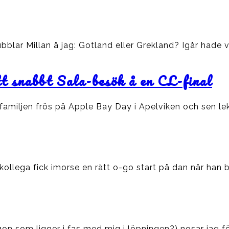
blar Millan å jag: Gotland eller Grekland? Igår hade v
tt snabbt Sala-besök å en CL-final
familjen frös på Apple Bay Day i Apelviken och sen l
kollega fick imorse en rätt o-go start på dan när han 
on som ligger i fas med mig i löpningen?) nosar jag fö