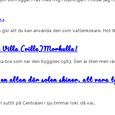
 .
om gör att du kan använda den som vattenkokare. Hot W
 i Villa (ville)Morkulla!
lika bra som när den byggdes 1963. Den är liten men rä
en altan där solen skiner, att vara t
 suttit på Centralen i sju timmar (oki, då var…