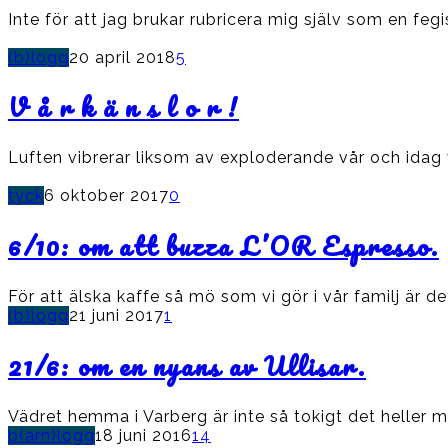
Inte för att jag brukar rubricera mig själv som en feg
(b)logg
20 april 2018
5
V å r k ä n s l o r !
Luften vibrerar liksom av exploderande vår och idag 
tyck
6 oktober 2017
0
6/10: om att buzza L’OR Espresso.
För att älska kaffe så mö som vi gör i vår familj är de
(b)logg
21 juni 2017
1
21/6: om en nyans av Ullisar.
Vädret hemma i Varberg är inte så tokigt det heller m
b(arn)logg
18 juni 2016
14