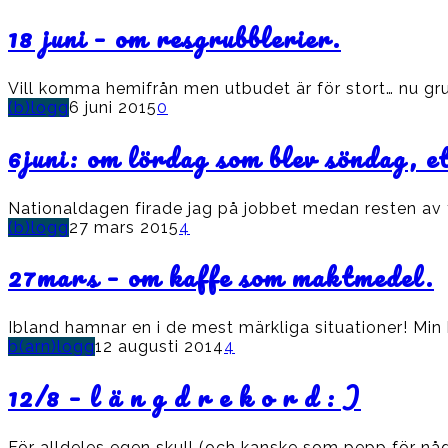
18 juni – om resgrubblerier.
Vill komma hemifrån men utbudet är för stort… nu grub
(b)logg
6 juni 2015
0
6juni: om lördag som blev söndag, e
Nationaldagen firade jag på jobbet medan resten av 
(b)logg
27 mars 2015
4
27mars – om kaffe som maktmedel.
Ibland hamnar en i de mest märkliga situationer! Min 
b(arn)logg
12 augusti 2014
4
12/8 – l ä n g d r e k o r d : )
För alldeles egen skull (och kanske som pepp för någ