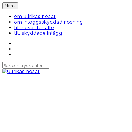
Skip
Menu
to
content
om ullrikas nosar
om inloggsskyddad nosning
till nosar für alle
till skyddade inlägg
Instagram
Ullrika
Facebook
Ullrika
Instagram
Lolles