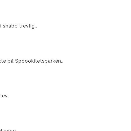
i snabb trevlig…
ekte på Spööökitetsparken…
blev…
ljande:…