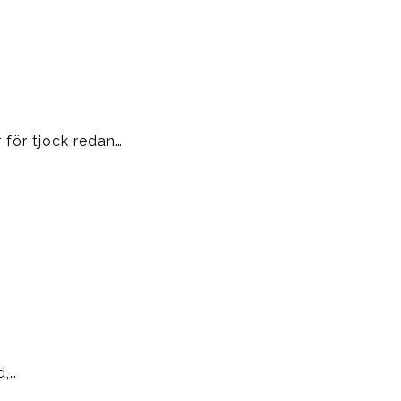
 för tjock redan…
d,…