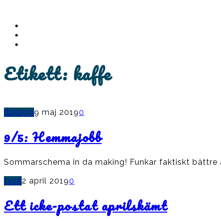
Instagram
Ullrika
Facebook
Ullrika
Instagram
Lolles
Etikett:
kaffe
(b)logg
9 maj 2019
0
9/5: Hemmajobb
Sommarschema in da making! Funkar faktiskt bättre a
tyck
2 april 2019
0
Ett icke-postat aprilskämt