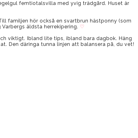
tegelgul femtiotalsvilla med yvig trädgård. Huset är
v. Till familjen hör också en svartbrun hästponny (som
 Varbergs äldsta herrekipering.
♡
 och viktigt. Ibland lite tips, ibland bara dagbok. Häng
ivat. Den däringa tunna linjen att balansera på, du vet!