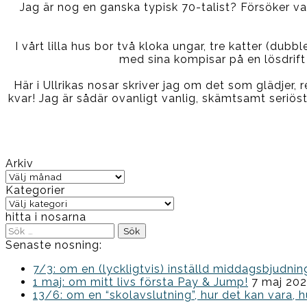
Jag är nog en ganska typisk 70-talist? Försöker var
I vårt lilla hus bor två kloka ungar, tre katter (dub
med sina kompisar på en lösdrift
Här i Ullrikas nosar skriver jag om det som glädjer, re
kvar! Jag är sådär ovanligt vanlig, skämtsamt seriöst, 
Arkiv
Arkiv
Kategorier
Kategorier
hitta i nosarna
Sök
efter:
Senaste nosning:
7/3: om en (lyckligtvis) inställd middagsbjud
1 maj: om mitt livs första Pay & Jump!
7 maj 20
13/6: om en “skolavslutning”, hur det kan vara, h