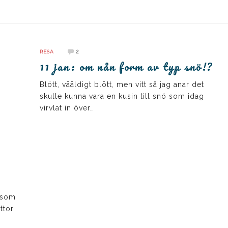
2
RESA
11 jan: om nån form av typ snö!?
Blött, vääldigt blött, men vitt så jag anar det
skulle kunna vara en kusin till snö som idag
virvlat in över…
.
 som
ttor.