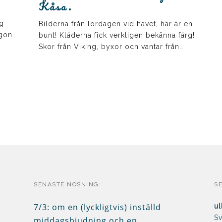
Kåsa.
ng
Bilderna från lördagen vid havet, här är en
Egon
bunt! Kläderna fick verkligen bekänna färg!
Skor från Viking, byxor och vantar från…
SENASTE NOSNING:
S
7/3: om en (lyckligtvis) inställd
ul
Sv
middagsbjudning och en