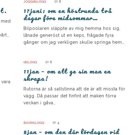
6
JOGG(B)LOGG
rt.
17juni: om en höstrunda två
dagar före midsommar…
s med
Bilpoolaren släppte av mig hemma hos sig,
vårt…
lånade generöst ut en keps, frågade fyra
gånger om jag verkligen skulle springa hem…
6
(B)LOGG
11jan – om att ge sin man en
skrapa!
 vara
Rutorna är så saltstinna att de är att missta för
vägg. Då passar det finfint att maken förra
veckan i gåva…
4
B(ARN)LOGG
8jan – om den där lördagen vid