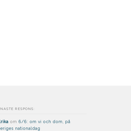
ENASTE RESPONS:
lrika
om
6/6: om vi och dom, på
eriges nationaldag