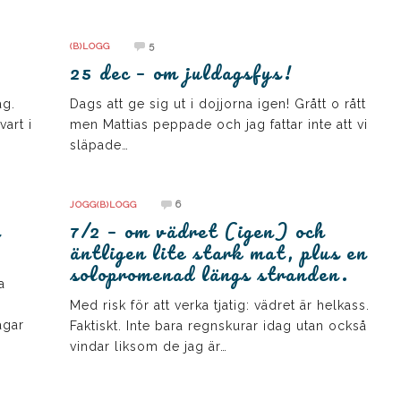
5
(B)LOGG
25 dec – om juldagsfys!
ag.
Dags att ge sig ut i dojjorna igen! Grått o rått
art i
men Mattias peppade och jag fattar inte att vi
släpade…
6
JOGG(B)LOGG
a
7/2 – om vädret (igen) och
äntligen lite stark mat, plus en
solopromenad längs stranden.
a
Med risk för att verka tjatig: vädret är helkass.
ägar
Faktiskt. Inte bara regnskurar idag utan också
vindar liksom de jag är…