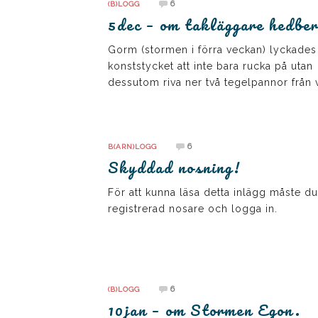
6
(B)LOGG
5dec – om takläggare hedbe
Gorm (stormen i förra veckan) lyckade
konststycket att inte bara rucka på utan
dessutom riva ner två tegelpannor från 
6
B(ARN)LOGG
Skyddad nosning!
För att kunna läsa detta inlägg måste du
registrerad nosare och logga in.
6
(B)LOGG
10jan – om Stormen Egon.