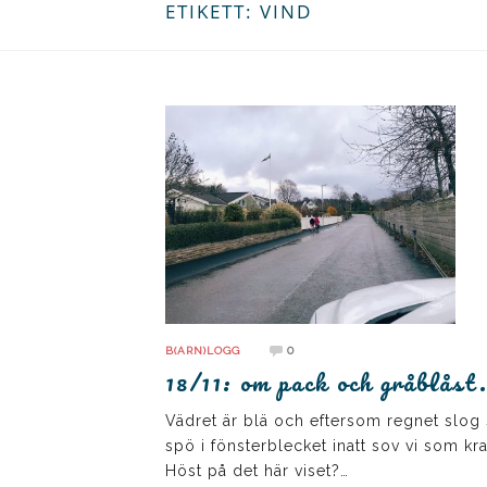
ETIKETT:
VIND
0
B(ARN)LOGG
18/11: om pack och gråblåst
Vädret är blä och eftersom regnet slog
spö i fönsterblecket inatt sov vi som kra
Höst på det här viset?…