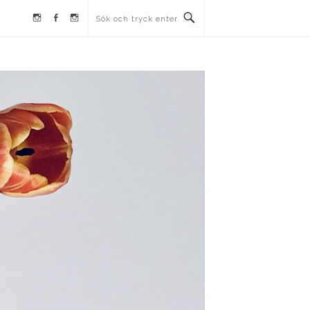
Instagram
Facebook
Instagram
Ullrika
Ullrika
Lolles