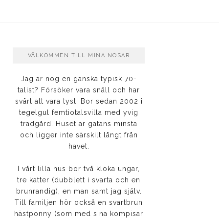
VÄLKOMMEN TILL MINA NOSAR
Jag är nog en ganska typisk 70-
talist? Försöker vara snäll och har
svårt att vara tyst. Bor sedan 2002 i
tegelgul femtiotalsvilla med yvig
trädgård. Huset är gatans minsta
och ligger inte särskilt långt från
havet.
I vårt lilla hus bor två kloka ungar,
tre katter (dubblett i svarta och en
brunrandig), en man samt jag själv.
Till familjen hör också en svartbrun
hästponny (som med sina kompisar