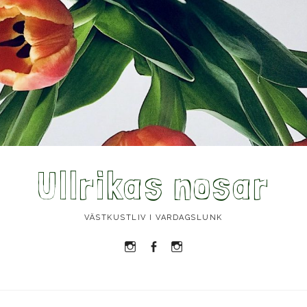
Ullrikas nosar
VÄSTKUSTLIV I VARDAGSLUNK
Instagram
Facebook
Instagram
Ullrika
Ullrika
Lolles