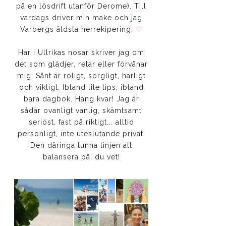
på en lösdrift utanför Derome). Till
vardags driver min make och jag
Varbergs äldsta herrekipering.
♡
Här i Ullrikas nosar skriver jag om
det som glädjer, retar eller förvånar
mig. Sånt är roligt, sorgligt, härligt
och viktigt. Ibland lite tips, ibland
bara dagbok. Häng kvar! Jag är
sådär ovanligt vanlig, skämtsamt
seriöst, fast på riktigt... alltid
personligt, inte uteslutande privat.
Den däringa tunna linjen att
balansera på, du vet!