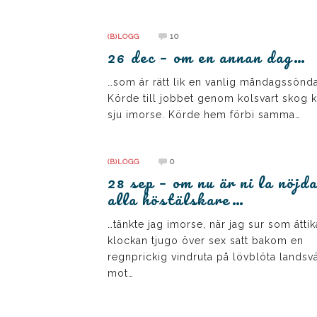
10
(B)LOGG
26 dec – om en annan dag…
…som är rätt lik en vanlig måndagssönd
Körde till jobbet genom kolsvart skog kv
sju imorse. Körde hem förbi samma…
0
(B)LOGG
28 sep – om nu är ni la nöjd
alla höstälskare…
…tänkte jag imorse, när jag sur som ättik
klockan tjugo över sex satt bakom en
regnprickig vindruta på lövblöta landsv
mot…