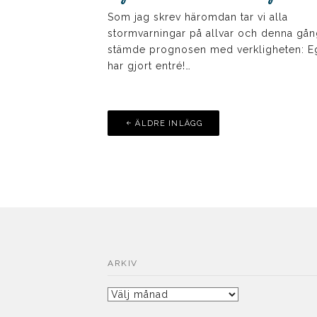
Som jag skrev häromdan tar vi alla
stormvarningar på allvar och denna gå
stämde prognosen med verkligheten: 
har gjort entré!…
Inläggsnavigering
ÄLDRE INLÄGG
ARKIV
Arkiv