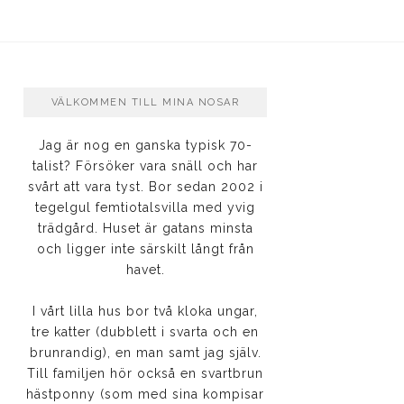
VÄLKOMMEN TILL MINA NOSAR
Jag är nog en ganska typisk 70-
talist? Försöker vara snäll och har
svårt att vara tyst. Bor sedan 2002 i
tegelgul femtiotalsvilla med yvig
trädgård. Huset är gatans minsta
och ligger inte särskilt långt från
havet.
I vårt lilla hus bor två kloka ungar,
tre katter (dubblett i svarta och en
brunrandig), en man samt jag själv.
Till familjen hör också en svartbrun
hästponny (som med sina kompisar