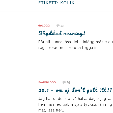
ETIKETT:
KOLIK
13
(B)LOGG
Skyddad nosning!
För att kunna läsa detta inlägg måste du
registrerad nosare och logga in.
29
B(ARN)LOGG
20.1 – om aj don’t gett itt!?
Jag har under de två halva dagar jag var
hemma med bäbin själv lyckats få i mig
mat, läsa fler…