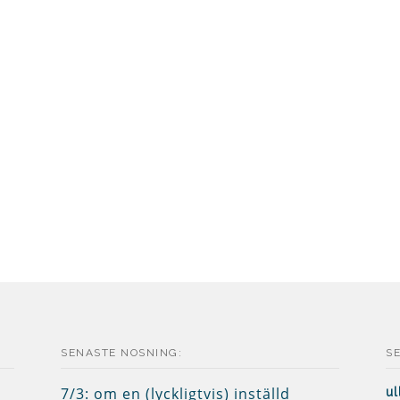
SENASTE NOSNING:
S
7/3: om en (lyckligtvis) inställd
ul