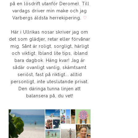
på en lösdrift utanför Derome). Till
vardags driver min make och jag
Varbergs äldsta herrekipering.
♡
Här i Ullrikas nosar skriver jag om
det som glädjer, retar eller förvånar
mig. Sånt är roligt, sorgligt, härligt
och viktigt. Ibland lite tips, ibland
bara dagbok. Häng kvar! Jag är
sådär ovanligt vanlig, skämtsamt
seriöst, fast på riktigt... alltid
personligt, inte uteslutande privat.
Den däringa tunna linjen att
balansera på, du vet!