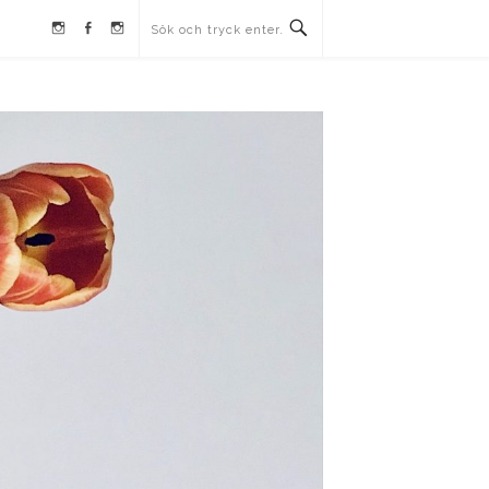
Instagram
Facebook
Instagram
Ullrika
Ullrika
Lolles