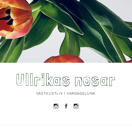
Ullrikas nosar
VÄSTKUSTLIV I VARDAGSLUNK
Instagram
Facebook
Instagram
Ullrika
Ullrika
Lolles