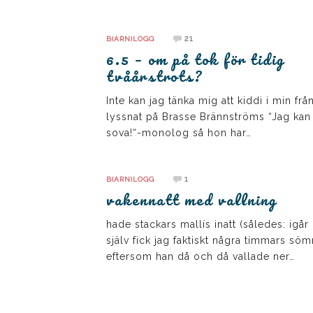
21
B(ARN)LOGG
6.5 – om på tok för tidig
tvåårstrots?
Inte kan jag tänka mig att kiddi i min frå
lyssnat på Brasse Brännströms “Jag kan 
sova!“-monolog så hon har…
1
B(ARN)LOGG
vakennatt med vallning
hade stackars mallís inatt (således: igår 
själv fick jag faktiskt några timmars söm
eftersom han då och då vallade ner…