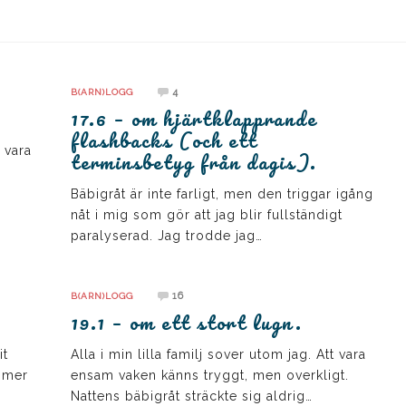
4
B(ARN)LOGG
17.6 – om hjärtklapprande
flashbacks (och ett
 vara
terminsbetyg från dagis).
Bäbigråt är inte farligt, men den triggar igång
nåt i mig som gör att jag blir fullständigt
paralyserad. Jag trodde jag…
16
B(ARN)LOGG
19.1 – om ett stort lugn.
it
Alla i min lilla familj sover utom jag. Att vara
 mer
ensam vaken känns tryggt, men overkligt.
Nattens bäbigråt sträckte sig aldrig…